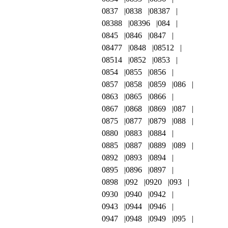
0837
0838
08387
08388
08396
084
0845
0846
0847
08477
0848
08512
08514
0852
0853
0854
0855
0856
0857
0858
0859
086
0863
0865
0866
0867
0868
0869
087
0875
0877
0879
088
0880
0883
0884
0885
0887
0889
089
0892
0893
0894
0895
0896
0897
0898
092
0920
093
0930
0940
0942
0943
0944
0946
0947
0948
0949
095