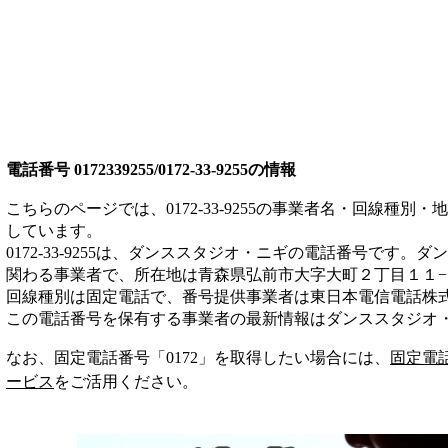
電話番号
0172339255/0172-33-9255
の情報
こちらのページでは、
0172-33-9255
の事業者名・回線種別・地
しています。
0172-33-9255
は、
ダンススタジオ・ニギ
の電話番号です。
ダン
関わる事業者
で、所在地は青森県弘前市大字大町２丁目１１−
回線種別は
固定電話
で、番号提供事業者は
東日本電信電話株
この電話番号を保有する事業者の最新情報は
ダンススタジオ
なお、固定電話番号「
0172
」を取得したい場合には、
固定電
ービス
をご活用ください。