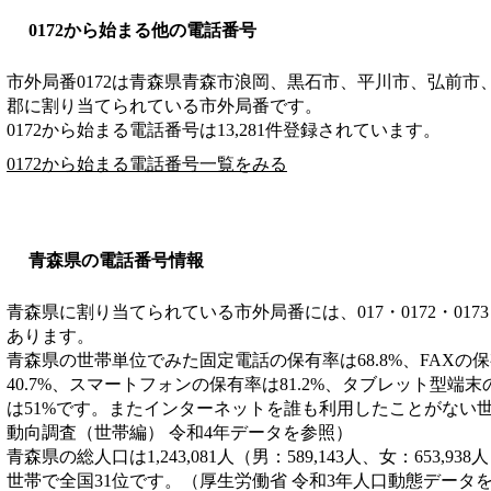
0172から始まる他の電話番号
市外局番
0172
は
青森県青森市浪岡、黒石市、平川市、弘前市
郡
に割り当てられている市外局番です。
0172から始まる電話番号は13,281件登録されています。
0172から始まる電話番号一覧をみる
青森県の電話番号情報
青森県に割り当てられている市外局番には、017・0172・0173・017
あります。
青森県の世帯単位でみた固定電話の保有率は68.8%、FAXの保
40.7%、スマートフォンの保有率は81.2%、タブレット型端末
は51%です。またインターネットを誰も利用したことがない世
動向調査（世帯編） 令和4年データを参照）
青森県の総人口は1,243,081人（男：589,143人、女：653,93
世帯で全国31位です。（厚生労働省 令和3年人口動態データ