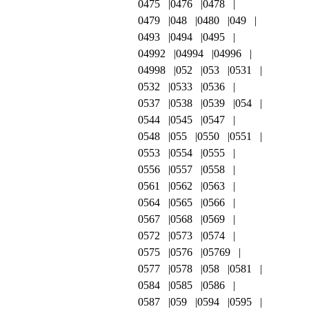
0475
0476
0478
0479
048
0480
049
0493
0494
0495
04992
04994
04996
04998
052
053
0531
0532
0533
0536
0537
0538
0539
054
0544
0545
0547
0548
055
0550
0551
0553
0554
0555
0556
0557
0558
0561
0562
0563
0564
0565
0566
0567
0568
0569
0572
0573
0574
0575
0576
05769
0577
0578
058
0581
0584
0585
0586
0587
059
0594
0595