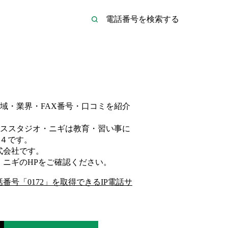
域・業界・FAX番号・口コミを紹介
ススタジオ・ニギは
教育・習い事
に
４
です。
式会社
です。
・ニギ
のHP
をご確認ください。
話番号「
0172
」を取得できるIP電話サ