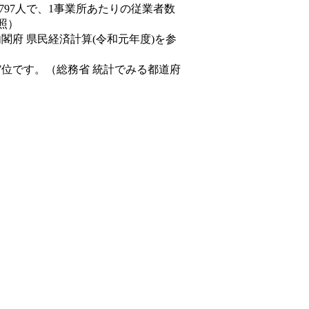
,797人で、1事業所あたりの従業者数
照）
内閣府 県民経済計算(令和元年度)を参
7位です。（総務省 統計でみる都道府
。