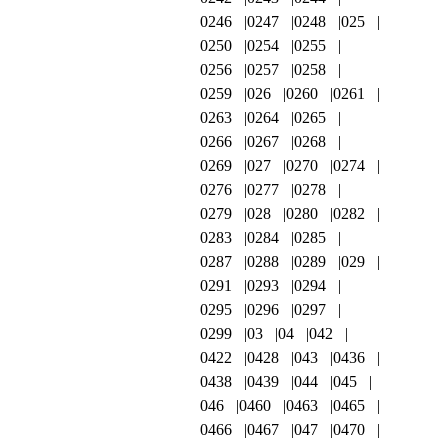
0246
0247
0248
025
0250
0254
0255
0256
0257
0258
0259
026
0260
0261
0263
0264
0265
0266
0267
0268
0269
027
0270
0274
0276
0277
0278
0279
028
0280
0282
0283
0284
0285
0287
0288
0289
029
0291
0293
0294
0295
0296
0297
0299
03
04
042
0422
0428
043
0436
0438
0439
044
045
046
0460
0463
0465
0466
0467
047
0470