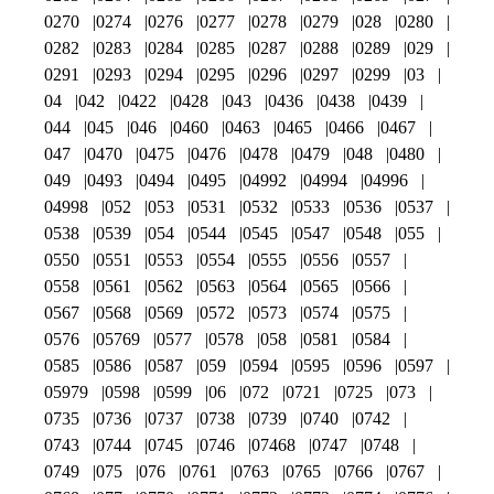
0270
0274
0276
0277
0278
0279
028
0280
0282
0283
0284
0285
0287
0288
0289
029
0291
0293
0294
0295
0296
0297
0299
03
04
042
0422
0428
043
0436
0438
0439
044
045
046
0460
0463
0465
0466
0467
047
0470
0475
0476
0478
0479
048
0480
049
0493
0494
0495
04992
04994
04996
04998
052
053
0531
0532
0533
0536
0537
0538
0539
054
0544
0545
0547
0548
055
0550
0551
0553
0554
0555
0556
0557
0558
0561
0562
0563
0564
0565
0566
0567
0568
0569
0572
0573
0574
0575
0576
05769
0577
0578
058
0581
0584
0585
0586
0587
059
0594
0595
0596
0597
05979
0598
0599
06
072
0721
0725
073
0735
0736
0737
0738
0739
0740
0742
0743
0744
0745
0746
07468
0747
0748
0749
075
076
0761
0763
0765
0766
0767