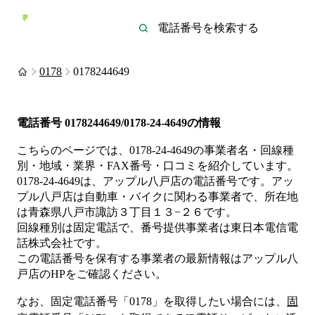
0178
0178244649
電話番号
0178244649/0178-24-4649
の情報
こちらのページでは、
0178-24-4649
の事業者名・回線種
別・地域・業界・FAX番号・口コミを紹介しています。
0178-24-4649
は、
アップル八戸店
の電話番号です。
アッ
プル八戸店は
自動車・バイク
に関わる事業者
で、所在地
は青森県八戸市諏訪３丁目１３−２６
です。
回線種別は
固定電話
で、番号提供事業者は
東日本電信電
話株式会社
です。
この電話番号を保有する事業者の最新情報は
アップル八
戸店
のHP
をご確認ください。
なお、固定電話番号「
0178
」を取得したい場合には、
固