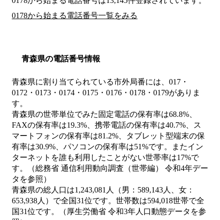
0178から始まる電話番号は13,145件登録されています。
0178から始まる電話番号一覧をみる
青森県の電話番号情報
青森県に割り当てられている市外局番には、017・
0172・0173・0174・0175・0176・0178・0179がありま
す。
青森県の世帯単位でみた固定電話の保有率は68.8%、
FAXの保有率は19.3%、携帯電話の保有率は40.7%、ス
マートフォンの保有率は81.2%、タブレット型端末の保
有率は30.9%、パソコンの保有率は51%です。またイン
ターネットを誰も利用したことがない世帯率は17%で
す。（総務省 通信利用動向調査（世帯編） 令和4年デー
タを参照）
青森県の総人口は1,243,081人（男：589,143人、女：
653,938人）で全国31位です。世帯数は594,018世帯で全
国31位です。（厚生労働省 令和3年人口動態データを参