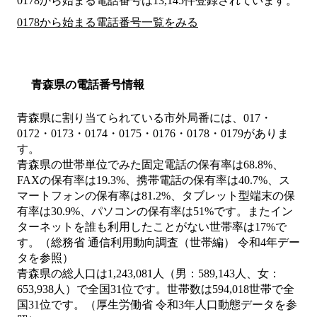
0178から始まる電話番号は13,145件登録されています。
0178から始まる電話番号一覧をみる
青森県の電話番号情報
青森県に割り当てられている市外局番には、017・
0172・0173・0174・0175・0176・0178・0179がありま
す。
青森県の世帯単位でみた固定電話の保有率は68.8%、
FAXの保有率は19.3%、携帯電話の保有率は40.7%、ス
マートフォンの保有率は81.2%、タブレット型端末の保
有率は30.9%、パソコンの保有率は51%です。またイン
ターネットを誰も利用したことがない世帯率は17%で
す。（総務省 通信利用動向調査（世帯編） 令和4年デー
タを参照）
青森県の総人口は1,243,081人（男：589,143人、女：
653,938人）で全国31位です。世帯数は594,018世帯で全
国31位です。（厚生労働省 令和3年人口動態データを参