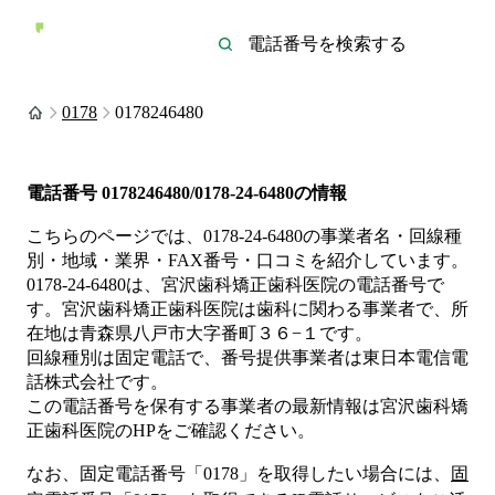
0178
0178246480
電話番号
0178246480/0178-24-6480
の情報
こちらのページでは、
0178-24-6480
の事業者名・回線種
別・地域・業界・FAX番号・口コミを紹介しています。
0178-24-6480
は、
宮沢歯科矯正歯科医院
の電話番号で
す。
宮沢歯科矯正歯科医院は
歯科
に関わる事業者
で、所
在地は青森県八戸市大字番町３６−１
です。
回線種別は
固定電話
で、番号提供事業者は
東日本電信電
話株式会社
です。
この電話番号を保有する事業者の最新情報は
宮沢歯科矯
正歯科医院
のHP
をご確認ください。
なお、固定電話番号「
0178
」を取得したい場合には、
固