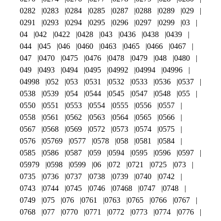
0282
0283
0284
0285
0287
0288
0289
029
0291
0293
0294
0295
0296
0297
0299
03
04
042
0422
0428
043
0436
0438
0439
044
045
046
0460
0463
0465
0466
0467
047
0470
0475
0476
0478
0479
048
0480
049
0493
0494
0495
04992
04994
04996
04998
052
053
0531
0532
0533
0536
0537
0538
0539
054
0544
0545
0547
0548
055
0550
0551
0553
0554
0555
0556
0557
0558
0561
0562
0563
0564
0565
0566
0567
0568
0569
0572
0573
0574
0575
0576
05769
0577
0578
058
0581
0584
0585
0586
0587
059
0594
0595
0596
0597
05979
0598
0599
06
072
0721
0725
073
0735
0736
0737
0738
0739
0740
0742
0743
0744
0745
0746
07468
0747
0748
0749
075
076
0761
0763
0765
0766
0767
0768
077
0770
0771
0772
0773
0774
0776