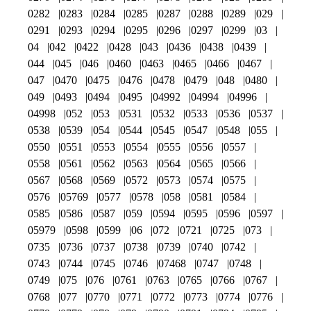
0282
0283
0284
0285
0287
0288
0289
029
0291
0293
0294
0295
0296
0297
0299
03
04
042
0422
0428
043
0436
0438
0439
044
045
046
0460
0463
0465
0466
0467
047
0470
0475
0476
0478
0479
048
0480
049
0493
0494
0495
04992
04994
04996
04998
052
053
0531
0532
0533
0536
0537
0538
0539
054
0544
0545
0547
0548
055
0550
0551
0553
0554
0555
0556
0557
0558
0561
0562
0563
0564
0565
0566
0567
0568
0569
0572
0573
0574
0575
0576
05769
0577
0578
058
0581
0584
0585
0586
0587
059
0594
0595
0596
0597
05979
0598
0599
06
072
0721
0725
073
0735
0736
0737
0738
0739
0740
0742
0743
0744
0745
0746
07468
0747
0748
0749
075
076
0761
0763
0765
0766
0767
0768
077
0770
0771
0772
0773
0774
0776