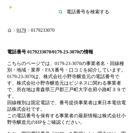
0179
0179233070
電話番号
0179233070/0179-23-3070
の情報
こちらのページでは、
0179-23-3070
の事業者名・回線種
別・地域・業界・FAX番号・口コミを紹介しています。
0179-23-3070
は、
株式会社小野寺醸造元
の電話番号で
す。
株式会社小野寺醸造元は
ビジネス
に関わる事業者
で、所在地は青森県三戸郡三戸町大字在府小路町３９
で
す。
回線種別は
固定電話
で、番号提供事業者は
東日本電信電
話株式会社
です。
この電話番号を保有する事業者の最新情報は
株式会社小
野寺醸造元
のHP
をご確認ください。