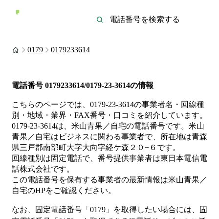
0179
0179233614
電話番号
0179233614/0179-23-3614
の情報
こちらのページでは、
0179-23-3614
の事業者名・回線種
別・地域・業界・FAX番号・口コミを紹介しています。
0179-23-3614
は、
米山青果／自宅
の電話番号です。
米山
青果／自宅は
ビジネス
に関わる事業者
で、所在地は青森
県三戸郡南部町大字大向字経ケ森２０−６
です。
回線種別は
固定電話
で、番号提供事業者は
東日本電信電
話株式会社
です。
この電話番号を保有する事業者の最新情報は
米山青果／
自宅
のHP
をご確認ください。
なお、固定電話番号「
0179
」を取得したい場合には、
固