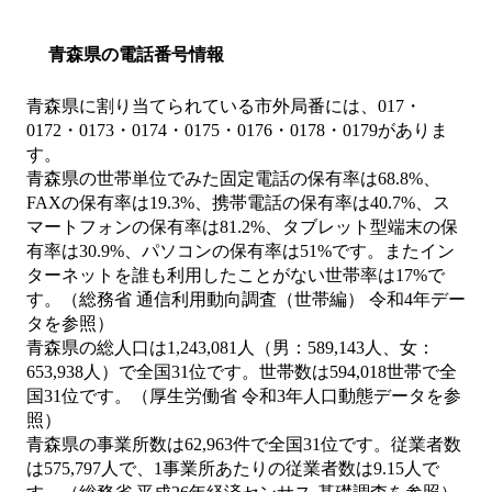
青森県の電話番号情報
青森県に割り当てられている市外局番には、017・
0172・0173・0174・0175・0176・0178・0179がありま
す。
青森県の世帯単位でみた固定電話の保有率は68.8%、
FAXの保有率は19.3%、携帯電話の保有率は40.7%、ス
マートフォンの保有率は81.2%、タブレット型端末の保
有率は30.9%、パソコンの保有率は51%です。またイン
ターネットを誰も利用したことがない世帯率は17%で
す。（総務省 通信利用動向調査（世帯編） 令和4年デー
タを参照）
青森県の総人口は1,243,081人（男：589,143人、女：
653,938人）で全国31位です。世帯数は594,018世帯で全
国31位です。（厚生労働省 令和3年人口動態データを参
照）
青森県の事業所数は62,963件で全国31位です。従業者数
は575,797人で、1事業所あたりの従業者数は9.15人で