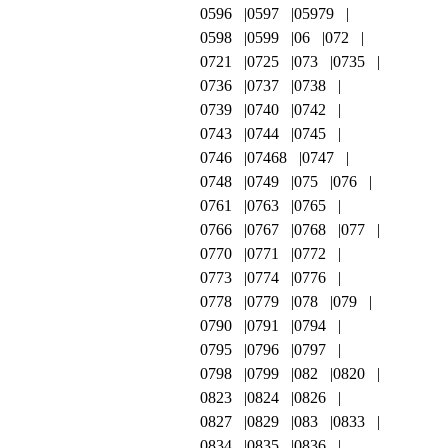
0596
0597
05979
0598
0599
06
072
0721
0725
073
0735
0736
0737
0738
0739
0740
0742
0743
0744
0745
0746
07468
0747
0748
0749
075
076
0761
0763
0765
0766
0767
0768
077
0770
0771
0772
0773
0774
0776
0778
0779
078
079
0790
0791
0794
0795
0796
0797
0798
0799
082
0820
0823
0824
0826
0827
0829
083
0833
0834
0835
0836