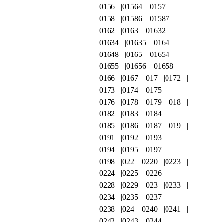
0156
01564
0157
0158
01586
01587
0162
0163
01632
01634
01635
0164
01648
0165
01654
01655
01656
01658
0166
0167
017
0172
0173
0174
0175
0176
0178
0179
018
0182
0183
0184
0185
0186
0187
019
0191
0192
0193
0194
0195
0197
0198
022
0220
0223
0224
0225
0226
0228
0229
023
0233
0234
0235
0237
0238
024
0240
0241
0242
0243
0244