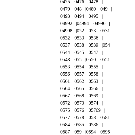
0475
0476
0478
0479
048
0480
049
0493
0494
0495
04992
04994
04996
04998
052
053
0531
0532
0533
0536
0537
0538
0539
054
0544
0545
0547
0548
055
0550
0551
0553
0554
0555
0556
0557
0558
0561
0562
0563
0564
0565
0566
0567
0568
0569
0572
0573
0574
0575
0576
05769
0577
0578
058
0581
0584
0585
0586
0587
059
0594
0595