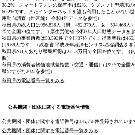
38.2%、スマートフォンの保有率は82%、タブレット型端末の
60.2%です。またインターネットを誰も利用したことがない世帯
用動向調査（世帯編） 令和4年データを参照）
秋田県の総人口は956,836人（男：452,370人、女：504,466
帯で全国39位です。（厚生労働省 令和3年人口動態データを
秋田県の事業所数は53,593件で全国37位です。従業者数は465
は8.68人です。（総務省 平成26年経済センサス‐基礎調査を参
秋田県の1人あたり県民所得は271.3万円で全国39位です。（
照）
秋田県の消費者物価地域差指数（交通・通信）は99.5で全国2
県のすがた2023を参照）
秋田県の電話番号一覧をみる
公共機関・団体に関する電話番号情報
公共機関・団体に関する電話番号は335,758件登録されていま
公共機関・団体に関する電話番号一覧をみる