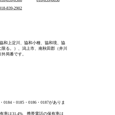
018-839-2902
協和上淀川、協和小種、協和境、協
に限る。）、潟上市、南秋田郡（井川
市外局番です。
84・0185・0186・0187がありま
有率は31.4%、携帯電話の保有率は