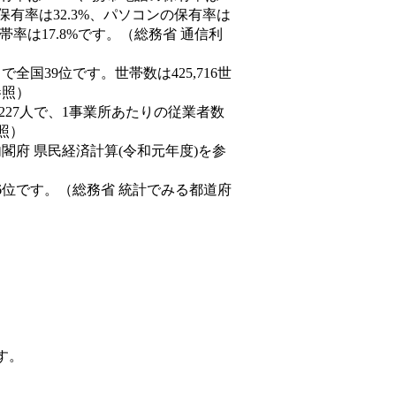
保有率は32.3%、パソコンの保有率は
率は17.8%です。（総務省 通信利
人）で全国39位です。世帯数は425,716世
参照）
,227人で、1事業所あたりの従業者数
照）
内閣府 県民経済計算(令和元年度)を参
6位です。（総務省 統計でみる都道府
す。