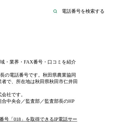
域・業界・FAX番号・口コミを紹介
長
の電話番号です。
秋田県農業協同
業者
で、所在地は秋田県秋田市仁井田
式会社
です。
組合中央会／監査部／監査部長
のHP
番号「
018
」を取得できるIP電話サー