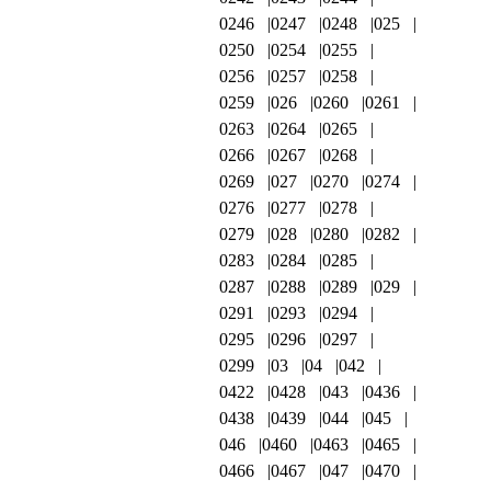
0246
0247
0248
025
0250
0254
0255
0256
0257
0258
0259
026
0260
0261
0263
0264
0265
0266
0267
0268
0269
027
0270
0274
0276
0277
0278
0279
028
0280
0282
0283
0284
0285
0287
0288
0289
029
0291
0293
0294
0295
0296
0297
0299
03
04
042
0422
0428
043
0436
0438
0439
044
045
046
0460
0463
0465
0466
0467
047
0470