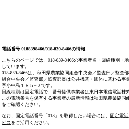
電話番号
0188398466/018-839-8466
の情報
こちらのページでは、
018-839-8466
の事業者名・回線種別・地
しています。
018-839-8466
は、
秋田県農業協同組合中央会／監査部／監査部
組合中央会／監査部／監査部長は
公共機関・団体
に関わる事
字小中島１８５−２
です。
回線種別は
固定電話
で、番号提供事業者は
東日本電信電話株
この電話番号を保有する事業者の最新情報は
秋田県農業協同
をご確認ください。
なお、固定電話番号「
018
」を取得したい場合には、
固定電話
ビス
をご活用ください。