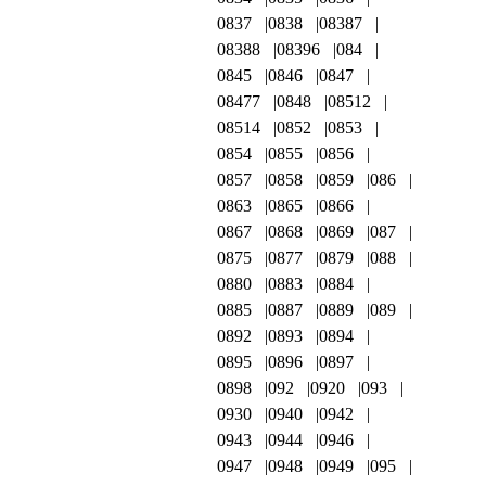
0837
0838
08387
08388
08396
084
0845
0846
0847
08477
0848
08512
08514
0852
0853
0854
0855
0856
0857
0858
0859
086
0863
0865
0866
0867
0868
0869
087
0875
0877
0879
088
0880
0883
0884
0885
0887
0889
089
0892
0893
0894
0895
0896
0897
0898
092
0920
093
0930
0940
0942
0943
0944
0946
0947
0948
0949
095