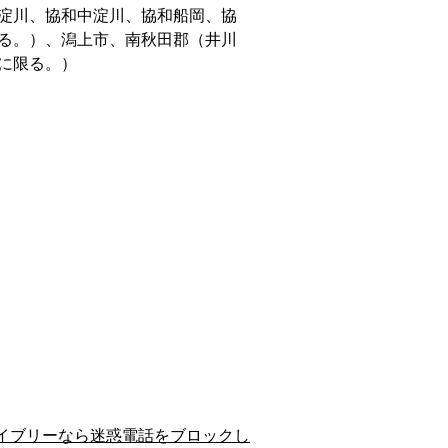
淀川、協和中淀川、協和船岡、協
る。）、潟上市、南秋田郡（井川
に限る。）
イブリーなら迷惑電話をブロックし