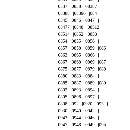
0837
0838
08387
08388
08396
084
0845
0846
0847
08477
0848
08512
08514
0852
0853
0854
0855
0856
0857
0858
0859
086
0863
0865
0866
0867
0868
0869
087
0875
0877
0879
088
0880
0883
0884
0885
0887
0889
089
0892
0893
0894
0895
0896
0897
0898
092
0920
093
0930
0940
0942
0943
0944
0946
0947
0948
0949
095