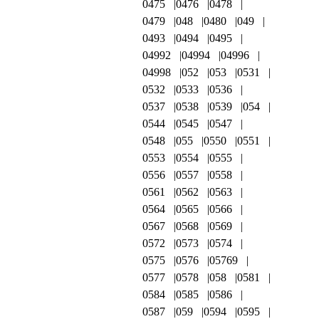
0475
0476
0478
0479
048
0480
049
0493
0494
0495
04992
04994
04996
04998
052
053
0531
0532
0533
0536
0537
0538
0539
054
0544
0545
0547
0548
055
0550
0551
0553
0554
0555
0556
0557
0558
0561
0562
0563
0564
0565
0566
0567
0568
0569
0572
0573
0574
0575
0576
05769
0577
0578
058
0581
0584
0585
0586
0587
059
0594
0595