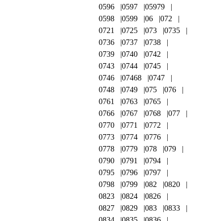
0596
0597
05979
0598
0599
06
072
0721
0725
073
0735
0736
0737
0738
0739
0740
0742
0743
0744
0745
0746
07468
0747
0748
0749
075
076
0761
0763
0765
0766
0767
0768
077
0770
0771
0772
0773
0774
0776
0778
0779
078
079
0790
0791
0794
0795
0796
0797
0798
0799
082
0820
0823
0824
0826
0827
0829
083
0833
0834
0835
0836