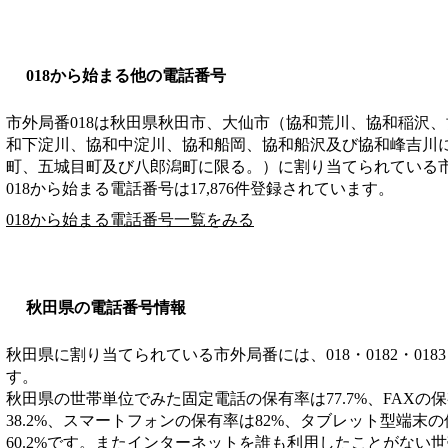
018から始まる他の電話番号
市外局番
018
は
秋田県秋田市、大仙市（協和荒川、協和稲沢、
和下淀川、協和中淀川、協和船岡、協和船沢及び協和峰吉川
町、五城目町及び八郎潟町に限る。）
に割り当てられている
018から始まる電話番号は17,876件登録されています。
018から始まる電話番号一覧をみる
秋田県の電話番号情報
秋田県に割り当てられている市外局番には、018・0182・0183・01
す。
秋田県の世帯単位でみた固定電話の保有率は77.7%、FAXの保
38.2%、スマートフォンの保有率は82%、タブレット型端末の
60.2%です。またインターネットを誰も利用したことがない世帯