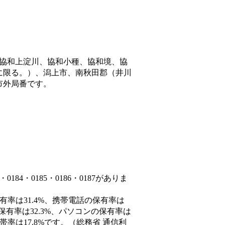
協和上淀川、協和小種、協和境、協
に限る。）、潟上市、南秋田郡（井川
市外局番です。
84・0185・0186・0187がありま
有率は31.4%、携帯電話の保有率は
保有率は32.3%、パソコンの保有率は
率は17.8%です。（総務省 通信利