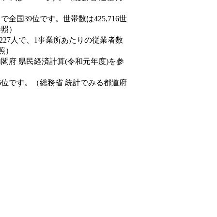
人）で全国39位です。世帯数は425,716世
参照）
,227人で、1事業所あたりの従業者数
照）
内閣府 県民経済計算(令和元年度)を参
6位です。（総務省 統計でみる都道府