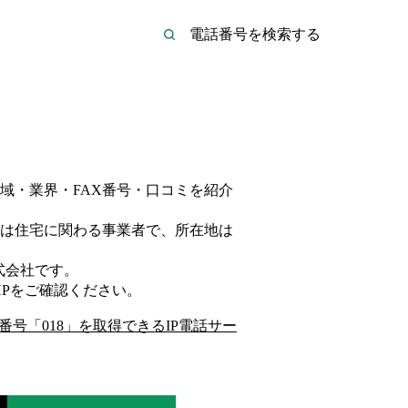
域・業界・FAX番号・口コミを紹介
は
住宅
に関わる事業者
で、所在地は
式会社
です。
P
をご確認ください。
番号「
018
」を取得できるIP電話サー