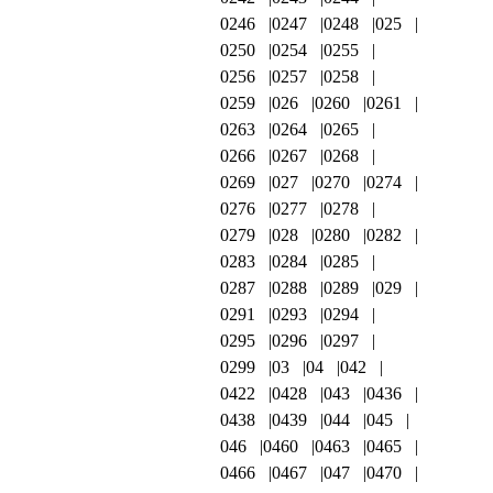
0246
0247
0248
025
0250
0254
0255
0256
0257
0258
0259
026
0260
0261
0263
0264
0265
0266
0267
0268
0269
027
0270
0274
0276
0277
0278
0279
028
0280
0282
0283
0284
0285
0287
0288
0289
029
0291
0293
0294
0295
0296
0297
0299
03
04
042
0422
0428
043
0436
0438
0439
044
045
046
0460
0463
0465
0466
0467
047
0470