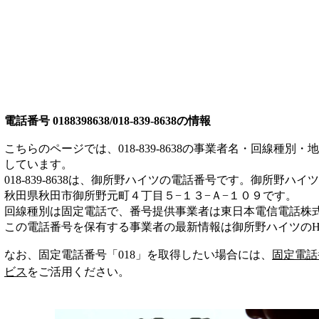
電話番号
0188398638/018-839-8638
の情報
こちらのページでは、
018-839-8638
の事業者名・回線種別・地
しています。
018-839-8638
は、
御所野ハイツ
の電話番号です。
御所野ハイツ
秋田県秋田市御所野元町４丁目５−１３−Ａ−１０９
です。
回線種別は
固定電話
で、番号提供事業者は
東日本電信電話株
この電話番号を保有する事業者の最新情報は
御所野ハイツ
のH
なお、固定電話番号「
018
」を取得したい場合には、
固定電話
ビス
をご活用ください。