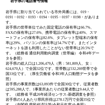
岩手県の電話番号情報
岩手県に割り当てられている市外局番には、019・
0191・0192・0193・0194・0195・0197・0198・がありま
す。
岩手県の世帯単位でみた固定電話の保有率は66.7%、
FAXの保有率は27.6%、携帯電話の保有率は40%、スマ
ートフォンの保有率は82.6%、タブレット型端末の保有
率は29%、パソコンの保有率は54.7%です。またインタ
ーネットを誰も利用したことがない世帯率は20.5%で
す。（総務省 通信利用動向調査（世帯編） 令和4年デー
タを参照）
岩手県の総人口は1,206,479人（男：581,809人、女：
624,670人）で全国32位です。世帯数は532,269世帯で全
国33位です。（厚生労働省 令和3年人口動態データを参
照）
岩手県の事業所数は63,093件で全国30位です。従業者数
は595,288人で、1事業所あたりの従業者数は9.44人で
す。（総務省 平成26年経済センサス‐基礎調査を参照）
岩手県の1人あたり県民所得は278.1万円で全国35位で
す。（内閣府 県民経済計算(令和元年度)を参照）