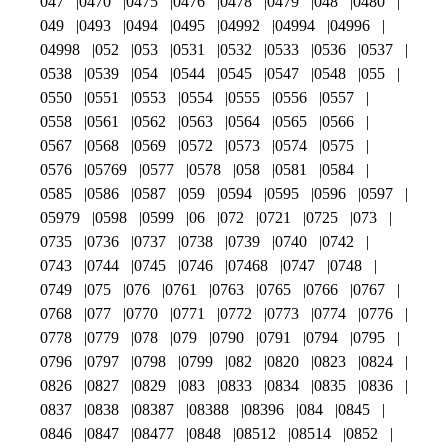
047
0470
0475
0476
0478
0479
048
0480
049
0493
0494
0495
04992
04994
04996
04998
052
053
0531
0532
0533
0536
0537
0538
0539
054
0544
0545
0547
0548
055
0550
0551
0553
0554
0555
0556
0557
0558
0561
0562
0563
0564
0565
0566
0567
0568
0569
0572
0573
0574
0575
0576
05769
0577
0578
058
0581
0584
0585
0586
0587
059
0594
0595
0596
0597
05979
0598
0599
06
072
0721
0725
073
0735
0736
0737
0738
0739
0740
0742
0743
0744
0745
0746
07468
0747
0748
0749
075
076
0761
0763
0765
0766
0767
0768
077
0770
0771
0772
0773
0774
0776
0778
0779
078
079
0790
0791
0794
0795
0796
0797
0798
0799
082
0820
0823
0824
0826
0827
0829
083
0833
0834
0835
0836
0837
0838
08387
08388
08396
084
0845
0846
0847
08477
0848
08512
08514
0852