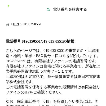
019
0196350551
電話番号
0196350551/019-635-0551
の情報
こちらのページでは、
019-635-0551
の事業者名・回線種
別・地域・業界・FAX番号・口コミを紹介しています。
019-635-0551
は、
有限会社リファイン
の電話番号です。
有限会社リファインは
住宅
に関わる事業者
で、所在地は
岩手県盛岡市津志田５地割７−１１
です。
回線種別は
固定電話
で、番号提供事業者は
東日本電信電
話株式会社
です。
この電話番号を保有する事業者の最新情報は
有限会社リ
ファイン
のHP
をご確認ください。
なお、固定電話番号「
019
」を取得したい場合には、
固