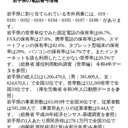
岩手県の電話番号情報
岩手県に割り当てられている市外局番には、019・
0191・0192・0193・0194・0195・0197・0198・がありま
す。
岩手県の世帯単位でみた固定電話の保有率は66.7%、
FAXの保有率は27.6%、携帯電話の保有率は40%、スマ
ートフォンの保有率は82.6%、タブレット型端末の保有
率は29%、パソコンの保有率は54.7%です。またインタ
ーネットを誰も利用したことがない世帯率は20.5%で
す。（総務省 通信利用動向調査（世帯編） 令和4年デー
タを参照）
岩手県の総人口は1,206,479人（男：581,809人、女：
624,670人）で全国32位です。世帯数は532,269世帯で全
国33位です。（厚生労働省 令和3年人口動態データを参
照）
岩手県の事業所数は63,093件で全国30位です。従業者数
は595,288人で、1事業所あたりの従業者数は9.44人で
す。（総務省 平成26年経済センサス‐基礎調査を参照）
岩手県の1人あたり県民所得は278.1万円で全国35位で
す。（内閣府 県民経済計算(令和元年度)を参照）