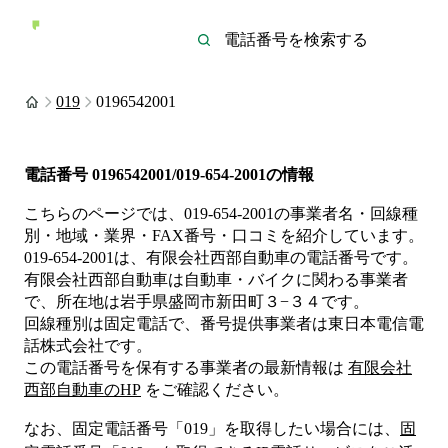
019
0196542001
電話番号
0196542001/019-654-2001
の情報
こちらのページでは、
019-654-2001
の事業者名・回線種
別・地域・業界・FAX番号・口コミを紹介しています。
019-654-2001
は、
有限会社西部自動車
の電話番号です。
有限会社西部自動車は
自動車・バイク
に関わる事業者
で、所在地は岩手県盛岡市新田町３−３４
です。
回線種別は
固定電話
で、番号提供事業者は
東日本電信電
話株式会社
です。
この電話番号を保有する事業者の最新情報は
有限会社
西部自動車
のHP
をご確認ください。
なお、固定電話番号「
019
」を取得したい場合には、
固