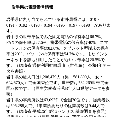
岩手県の電話番号情報
岩手県に割り当てられている市外局番には、019・
0191・0192・0193・0194・0195・0197・0198・がありま
す。
岩手県の世帯単位でみた固定電話の保有率は66.7%、
FAXの保有率は27.6%、携帯電話の保有率は40%、スマ
ートフォンの保有率は82.6%、タブレット型端末の保有
率は29%、パソコンの保有率は54.7%です。またインタ
ーネットを誰も利用したことがない世帯率は20.5%で
す。（総務省 通信利用動向調査（世帯編） 令和4年デー
タを参照）
岩手県の総人口は1,206,479人（男：581,809人、女：
624,670人）で全国32位です。世帯数は532,269世帯で全
国33位です。（厚生労働省 令和3年人口動態データを参
照）
岩手県の事業所数は63,093件で全国30位です。従業者数
は595,288人で、1事業所あたりの従業者数は9.44人で
す。（総務省 平成26年経済センサス‐基礎調査を参照）