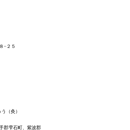
８−２５
ゅう（灸）
手郡雫石町、紫波郡