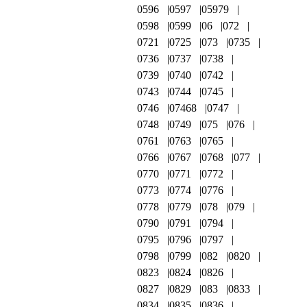
0596
0597
05979
0598
0599
06
072
0721
0725
073
0735
0736
0737
0738
0739
0740
0742
0743
0744
0745
0746
07468
0747
0748
0749
075
076
0761
0763
0765
0766
0767
0768
077
0770
0771
0772
0773
0774
0776
0778
0779
078
079
0790
0791
0794
0795
0796
0797
0798
0799
082
0820
0823
0824
0826
0827
0829
083
0833
0834
0835
0836