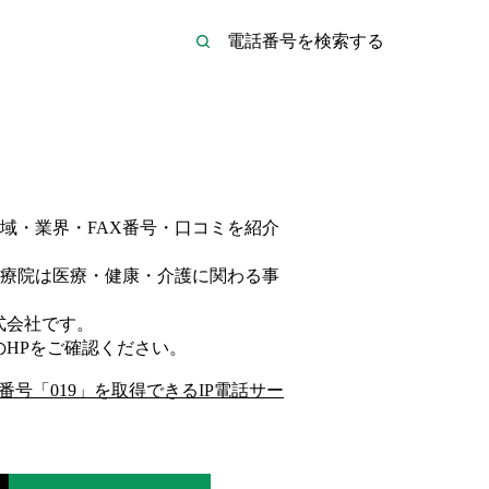
域・業界・FAX番号・口コミを紹介
療院は
医療・健康・介護
に関わる事
式会社
です。
のHP
をご確認ください。
番号「
019
」を取得できるIP電話サー