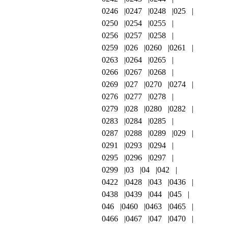
0246
0247
0248
025
0250
0254
0255
0256
0257
0258
0259
026
0260
0261
0263
0264
0265
0266
0267
0268
0269
027
0270
0274
0276
0277
0278
0279
028
0280
0282
0283
0284
0285
0287
0288
0289
029
0291
0293
0294
0295
0296
0297
0299
03
04
042
0422
0428
043
0436
0438
0439
044
045
046
0460
0463
0465
0466
0467
047
0470