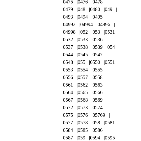
0475
0476
0478
0479
048
0480
049
0493
0494
0495
04992
04994
04996
04998
052
053
0531
0532
0533
0536
0537
0538
0539
054
0544
0545
0547
0548
055
0550
0551
0553
0554
0555
0556
0557
0558
0561
0562
0563
0564
0565
0566
0567
0568
0569
0572
0573
0574
0575
0576
05769
0577
0578
058
0581
0584
0585
0586
0587
059
0594
0595