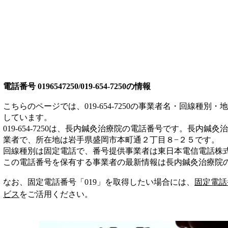
電話番号
0196547250/019-654-7250
の情報
こちらのページでは、
019-654-7250
の事業者名・回線種別・地
しています。
019-654-7250
は、
長内鍼灸治療院
の電話番号です。
長内鍼灸治
業者
で、所在地は岩手県盛岡市本町通２丁目８−２５
です。
回線種別は
固定電話
で、番号提供事業者は
東日本電信電話株
この電話番号を保有する事業者の最新情報は
長内鍼灸治療院
なお、固定電話番号「
019
」を取得したい場合には、
固定電話
ビス
をご活用ください。