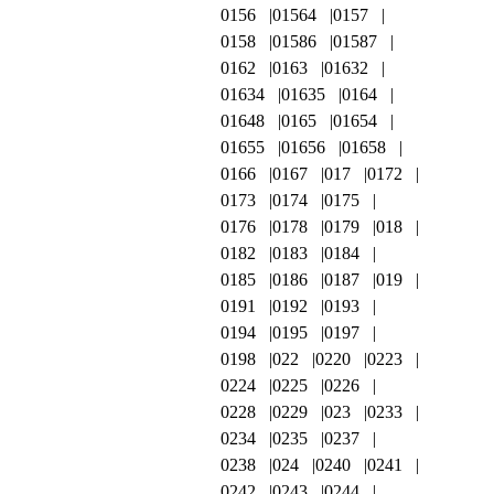
0156
01564
0157
0158
01586
01587
0162
0163
01632
01634
01635
0164
01648
0165
01654
01655
01656
01658
0166
0167
017
0172
0173
0174
0175
0176
0178
0179
018
0182
0183
0184
0185
0186
0187
019
0191
0192
0193
0194
0195
0197
0198
022
0220
0223
0224
0225
0226
0228
0229
023
0233
0234
0235
0237
0238
024
0240
0241
0242
0243
0244