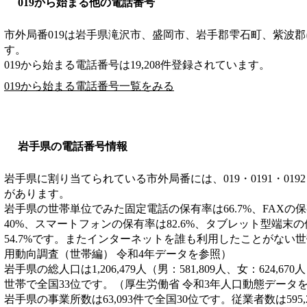
019から始まる他の電話番号
市外局番
019
は
岩手県滝沢市、盛岡市、岩手郡雫石町、紫波郡
す。
019から始まる電話番号は19,208件登録されています。
019から始まる電話番号一覧をみる
岩手県の電話番号情報
岩手県に割り当てられている市外局番には、019・0191・0192・019
があります。
岩手県の世帯単位でみた固定電話の保有率は66.7%、FAXの保
40%、スマートフォンの保有率は82.6%、タブレット型端末
54.7%です。またインターネットを誰も利用したことがない世帯
用動向調査（世帯編） 令和4年データを参照）
岩手県の総人口は1,206,479人（男：581,809人、女：624,67
世帯で全国33位です。（厚生労働省 令和3年人口動態データ
岩手県の事業所数は63,093件で全国30位です。従業者数は595