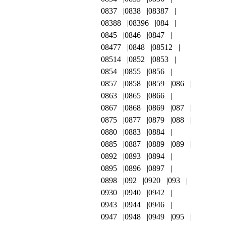
0837
0838
08387
08388
08396
084
0845
0846
0847
08477
0848
08512
08514
0852
0853
0854
0855
0856
0857
0858
0859
086
0863
0865
0866
0867
0868
0869
087
0875
0877
0879
088
0880
0883
0884
0885
0887
0889
089
0892
0893
0894
0895
0896
0897
0898
092
0920
093
0930
0940
0942
0943
0944
0946
0947
0948
0949
095