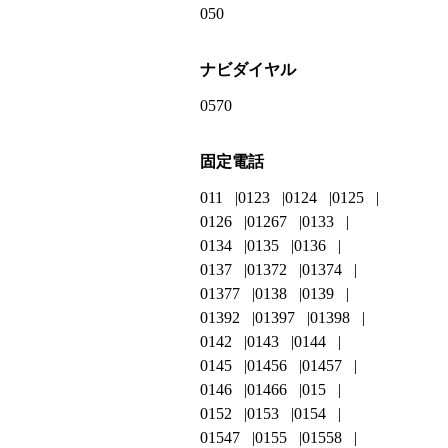
050
ナビダイヤル
0570
固定電話
011
0123
0124
0125
0126
01267
0133
0134
0135
0136
0137
01372
01374
01377
0138
0139
01392
01397
01398
0142
0143
0144
0145
01456
01457
0146
01466
015
0152
0153
0154
01547
0155
01558