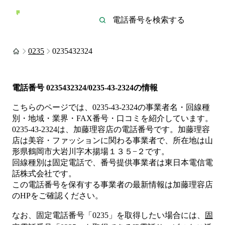
0235
0235432324
電話番号
0235432324/0235-43-2324
の情報
こちらのページでは、
0235-43-2324
の事業者名・回線種
別・地域・業界・FAX番号・口コミを紹介しています。
0235-43-2324
は、
加藤理容店
の電話番号です。
加藤理容
店は
美容・ファッション
に関わる事業者
で、所在地は山
形県鶴岡市大岩川字木揚場１３５−２
です。
回線種別は
固定電話
で、番号提供事業者は
東日本電信電
話株式会社
です。
この電話番号を保有する事業者の最新情報は
加藤理容店
のHP
をご確認ください。
なお、固定電話番号「
0235
」を取得したい場合には、
固