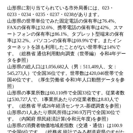
山形県に割り当てられている市外局番には、023・
0233・0234・0235・0237・0238があります。
山形県の世帯単位でみた固定電話の保有率は76.4%、
FAXの保有率は32.6%、携帯電話の保有率は42%、スマ
ートフォンの保有率は86.1%、タブレット型端末の保有
率は32.2%、パソコンの保有率は69.9%です。またイン
ターネットを誰も利用したことがない世帯率は14%で
す。（総務省 通信利用動向調査（世帯編） 令和4年デー
タを参照）
山形県の総人口は1,056,682人（男：511,409人、女：
545,273人）で全国36位です。世帯数は420,046世帯で全
国40位です。（厚生労働省 令和3年人口動態データを参
照）
山形県の事業所数は60,110件で全国33位です。従業者数
は530,727人で、1事業所あたりの従業者数は8.83人で
す。（総務省 平成26年経済センサス‐基礎調査を参照）
山形県の1人あたり県民所得は290.9万円で全国30位で
す。（内閣府 県民経済計算(令和元年度)を参照）
山形県の消費者物価地域差指数（交通・通信）は100.9
で全国6位です。（総務省 統計でみる都道府県のすがた