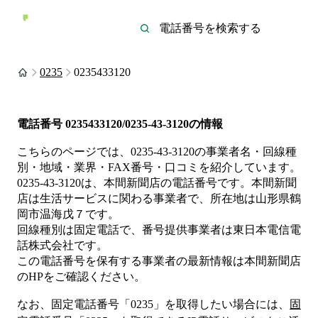
0235
0235433120
電話番号
0235433120/0235-43-3120
の情報
こちらのページでは、
0235-43-3120
の事業者名・回線種
別・地域・業界・FAX番号・口コミを紹介しています。
0235-43-3120
は、
本間新聞店
の電話番号です。
本間新聞
店は
生活サービス
に関わる事業者
で、所在地は山形県鶴
岡市温海戊７
です。
回線種別は
固定電話
で、番号提供事業者は
東日本電信電
話株式会社
です。
この電話番号を保有する事業者の最新情報は
本間新聞店
のHP
をご確認ください。
なお、固定電話番号「
0235
」を取得したい場合には、
固