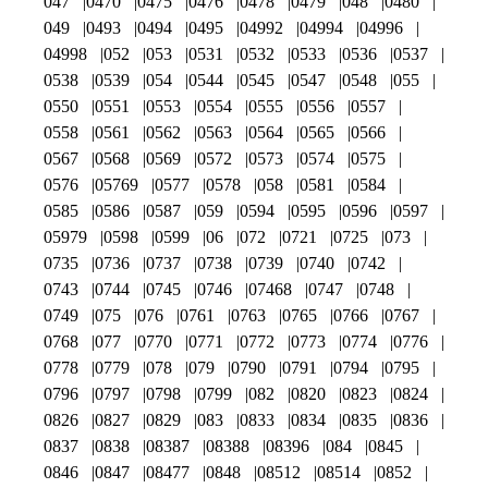
047
0470
0475
0476
0478
0479
048
0480
049
0493
0494
0495
04992
04994
04996
04998
052
053
0531
0532
0533
0536
0537
0538
0539
054
0544
0545
0547
0548
055
0550
0551
0553
0554
0555
0556
0557
0558
0561
0562
0563
0564
0565
0566
0567
0568
0569
0572
0573
0574
0575
0576
05769
0577
0578
058
0581
0584
0585
0586
0587
059
0594
0595
0596
0597
05979
0598
0599
06
072
0721
0725
073
0735
0736
0737
0738
0739
0740
0742
0743
0744
0745
0746
07468
0747
0748
0749
075
076
0761
0763
0765
0766
0767
0768
077
0770
0771
0772
0773
0774
0776
0778
0779
078
079
0790
0791
0794
0795
0796
0797
0798
0799
082
0820
0823
0824
0826
0827
0829
083
0833
0834
0835
0836
0837
0838
08387
08388
08396
084
0845
0846
0847
08477
0848
08512
08514
0852