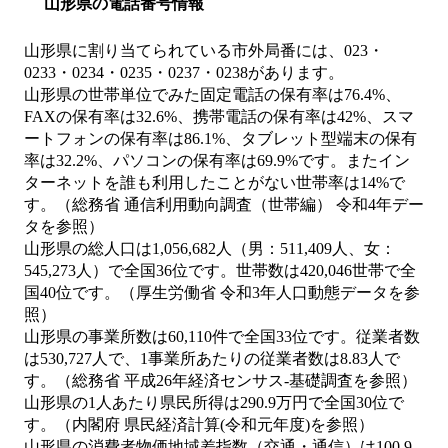
山形県の電話番号情報
山形県に割り当てられている市外局番には、023・
0233・0234・0235・0237・0238があります。
山形県の世帯単位でみた固定電話の保有率は76.4%、
FAXの保有率は32.6%、携帯電話の保有率は42%、スマ
ートフォンの保有率は86.1%、タブレット型端末の保有
率は32.2%、パソコンの保有率は69.9%です。またイン
ターネットを誰も利用したことがない世帯率は14%で
す。（総務省 通信利用動向調査（世帯編） 令和4年デー
タを参照）
山形県の総人口は1,056,682人（男：511,409人、女：
545,273人）で全国36位です。世帯数は420,046世帯で全
国40位です。（厚生労働省 令和3年人口動態データを参
照）
山形県の事業所数は60,110件で全国33位です。従業者数
は530,727人で、1事業所あたりの従業者数は8.83人で
す。（総務省 平成26年経済センサス‐基礎調査を参照）
山形県の1人あたり県民所得は290.9万円で全国30位で
す。（内閣府 県民経済計算(令和元年度)を参照）
山形県の消費者物価地域差指数（交通・通信）は100.9