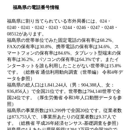
福島県の電話番号情報
福島県に割り当てられている市外局番には、024・
0240・0241・0242・0243・0244・0246・0247・0248・
08512があります。
福島県の世帯単位でみた固定電話の保有率は68.2%、
FAXの保有率は30.8%、携帯電話の保有率は34.6%、ス
マートフォンの保有率は84.6%、タブレット型端末の保
有率は36.2%、パソコンの保有率は64.3%です。またイ
ンターネットを誰も利用したことがない世帯率は15.8%
です。（総務省 通信利用動向調査（世帯編） 令和4年デ
ータを参照）
福島県の総人口は1,841,244人（男：904,388人、女：
936,856人）で全国21位です。世帯数は794,140世帯で全
国24位です。（厚生労働省 令和3年人口動態データを参
照）
福島県の事業所数は93,299件で全国20位です。従業者数
は873,753人で、1事業所あたりの従業者数は9.37人で
す。（総務省 平成26年経済センサス‐基礎調査を参照）
福島県の1人あたり県民所得は294.2万円で全国28位で