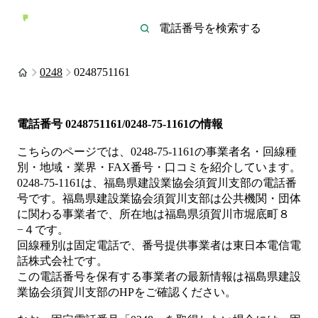
0248
0248751161
電話番号
0248751161/0248-75-1161
の情報
こちらのページでは、
0248-75-1161
の事業者名・回線種
別・地域・業界・FAX番号・口コミを紹介しています。
0248-75-1161
は、
福島県建設業協会須賀川支部
の電話番
号です。
福島県建設業協会須賀川支部は
公共機関・団体
に関わる事業者
で、所在地は福島県須賀川市堀底町８
−４
です。
回線種別は
固定電話
で、番号提供事業者は
東日本電信電
話株式会社
です。
この電話番号を保有する事業者の最新情報は
福島県建設
業協会須賀川支部
のHP
をご確認ください。