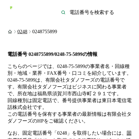
0248
0248755899
電話番号
0248755899/0248-75-5899
の情報
こちらのページでは、
0248-75-5899
の事業者名・回線種
別・地域・業界・FAX番号・口コミを紹介しています。
0248-75-5899
は、
有限会社タダノフーズ
の電話番号で
す。
有限会社タダノフーズは
ビジネス
に関わる事業者
で、所在地は福島県須賀川市西山寺町２９１
です。
回線種別は
固定電話
で、番号提供事業者は
東日本電信電
話株式会社
です。
この電話番号を保有する事業者の最新情報は
有限会社タ
ダノフーズ
のHP
をご確認ください。
なお、固定電話番号「
0248
」を取得したい場合には、
固