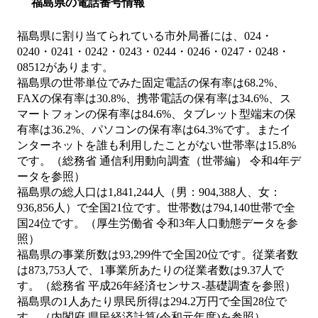
福島県の電話番号情報
福島県に割り当てられている市外局番には、024・
0240・0241・0242・0243・0244・0246・0247・0248・
08512があります。
福島県の世帯単位でみた固定電話の保有率は68.2%、
FAXの保有率は30.8%、携帯電話の保有率は34.6%、ス
マートフォンの保有率は84.6%、タブレット型端末の保
有率は36.2%、パソコンの保有率は64.3%です。またイ
ンターネットを誰も利用したことがない世帯率は15.8%
です。（総務省 通信利用動向調査（世帯編） 令和4年デ
ータを参照）
福島県の総人口は1,841,244人（男：904,388人、女：
936,856人）で全国21位です。世帯数は794,140世帯で全
国24位です。（厚生労働省 令和3年人口動態データを参
照）
福島県の事業所数は93,299件で全国20位です。従業者数
は873,753人で、1事業所あたりの従業者数は9.37人で
す。（総務省 平成26年経済センサス‐基礎調査を参照）
福島県の1人あたり県民所得は294.2万円で全国28位で
す。（内閣府 県民経済計算(令和元年度)を参照）