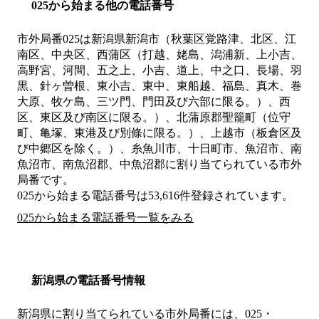
025から始まる他の電話番号
市外局番
025
は
新潟県新潟市（秋葉区覚路津、北区、江
南区、中央区、西蒲区（打越、姥島、潟浦新、上小吉、
高野宮、河間、五之上、小吉、道上、中之口、長場、羽
黒、針ヶ曽根、東小吉、東中、東船越、福島、真木、巻
大原、牧ケ島、三ツ門、門田及び六部に限る。）、西
区、東区及び南区に限る。）、北蒲原郡聖籠町（位守
町、亀塚、東港及び別條に限る。）、上越市（板倉区及
び中郷区を除く。）、糸魚川市、十日町市、魚沼市、南
魚沼市、南魚沼郡、中魚沼郡
に割り当てられている市外
局番です。
025から始まる電話番号は53,616件登録されています。
025から始まる電話番号一覧をみる
新潟県の電話番号情報
新潟県に割り当てられている市外局番には、025・