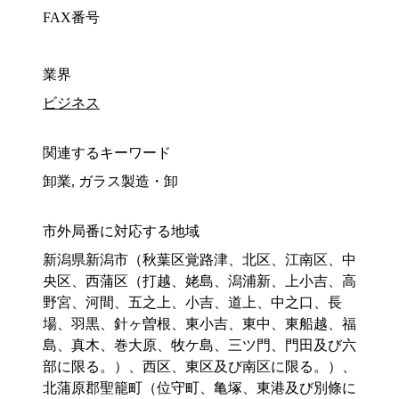
FAX番号
業界
ビジネス
関連するキーワード
卸業, ガラス製造・卸
市外局番に対応する地域
新潟県新潟市（秋葉区覚路津、北区、江南区、中
央区、西蒲区（打越、姥島、潟浦新、上小吉、高
野宮、河間、五之上、小吉、道上、中之口、長
場、羽黒、針ヶ曽根、東小吉、東中、東船越、福
島、真木、巻大原、牧ケ島、三ツ門、門田及び六
部に限る。）、西区、東区及び南区に限る。）、
北蒲原郡聖籠町（位守町、亀塚、東港及び別條に