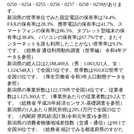
0250・0254・0255・0256・0257・0258・0259がありま
す。
新潟県の世帯単位でみた固定電話の保有率は74.4%、
FAXの保有率は28.3%、携帯電話の保有率は41.7%、ス
マートフォンの保有率は86.5%、タブレット型端末の保
有率は38.4%、パソコンの保有率は67.7%です。またイ
ンターネットを誰も利用したことがない世帯率は9.2%
です。（総務省 通信利用動向調査（世帯編） 令和4年デ
ータを参照）
新潟県の総人口は2,188,469人（男：1,063,921人、女：
1,124,548人）で全国15位です。世帯数は910,832世帯で
全国15位です。（厚生労働省 令和3年人口動態データを
参照）
新潟県の事業所数は122,378件で全国14位です。従業者
数は1,125,360人で、1事業所あたりの従業者数は9.2人で
す。（総務省 平成26年経済センサス‐基礎調査を参照）
新潟県の1人あたり県民所得は295.1万円で全国25位で
す。（内閣府 県民経済計算(令和元年度)を参照）
新潟県の消費者物価地域差指数（交通・通信）は99.1で
全国30位です。（総務省 統計でみる都道府県のすがた