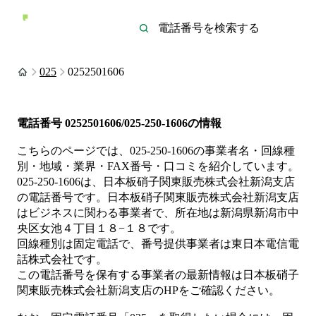
025
0252501606
電話番号
0252501606/025-250-1606
の情報
こちらのページでは、
025-250-1606
の事業者名・回線種
別・地域・業界・FAX番号・口コミを紹介しています。
025-250-1606
は、
日本板硝子関東販売株式会社新潟支店
の電話番号です。
日本板硝子関東販売株式会社新潟支店
は
ビジネス
に関わる事業者
で、所在地は新潟県新潟市中
央区女池４丁目１８−１８
です。
回線種別は
固定電話
で、番号提供事業者は
東日本電信電
話株式会社
です。
この電話番号を保有する事業者の最新情報は
日本板硝子
関東販売株式会社新潟支店
のHP
をご確認ください。