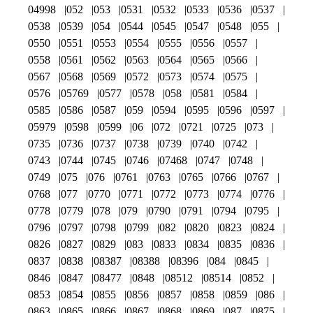
04998
052
053
0531
0532
0533
0536
0537
0538
0539
054
0544
0545
0547
0548
055
0550
0551
0553
0554
0555
0556
0557
0558
0561
0562
0563
0564
0565
0566
0567
0568
0569
0572
0573
0574
0575
0576
05769
0577
0578
058
0581
0584
0585
0586
0587
059
0594
0595
0596
0597
05979
0598
0599
06
072
0721
0725
073
0735
0736
0737
0738
0739
0740
0742
0743
0744
0745
0746
07468
0747
0748
0749
075
076
0761
0763
0765
0766
0767
0768
077
0770
0771
0772
0773
0774
0776
0778
0779
078
079
0790
0791
0794
0795
0796
0797
0798
0799
082
0820
0823
0824
0826
0827
0829
083
0833
0834
0835
0836
0837
0838
08387
08388
08396
084
0845
0846
0847
08477
0848
08512
08514
0852
0853
0854
0855
0856
0857
0858
0859
086
0863
0865
0866
0867
0868
0869
087
0875