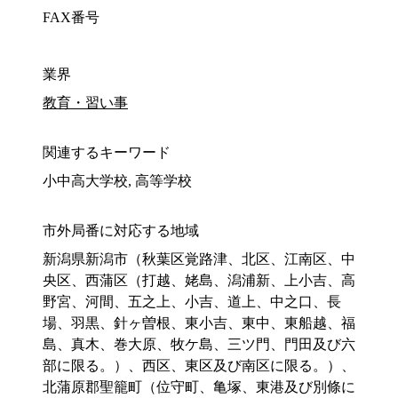
FAX番号
業界
教育・習い事
関連するキーワード
小中高大学校, 高等学校
市外局番に対応する地域
新潟県新潟市（秋葉区覚路津、北区、江南区、中
央区、西蒲区（打越、姥島、潟浦新、上小吉、高
野宮、河間、五之上、小吉、道上、中之口、長
場、羽黒、針ヶ曽根、東小吉、東中、東船越、福
島、真木、巻大原、牧ケ島、三ツ門、門田及び六
部に限る。）、西区、東区及び南区に限る。）、
北蒲原郡聖籠町（位守町、亀塚、東港及び別條に