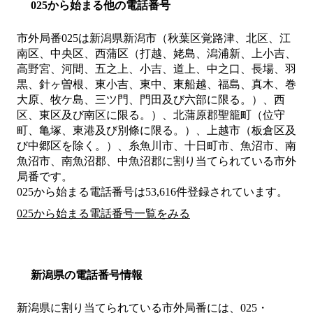
025から始まる他の電話番号
市外局番
025
は
新潟県新潟市（秋葉区覚路津、北区、江
南区、中央区、西蒲区（打越、姥島、潟浦新、上小吉、
高野宮、河間、五之上、小吉、道上、中之口、長場、羽
黒、針ヶ曽根、東小吉、東中、東船越、福島、真木、巻
大原、牧ケ島、三ツ門、門田及び六部に限る。）、西
区、東区及び南区に限る。）、北蒲原郡聖籠町（位守
町、亀塚、東港及び別條に限る。）、上越市（板倉区及
び中郷区を除く。）、糸魚川市、十日町市、魚沼市、南
魚沼市、南魚沼郡、中魚沼郡
に割り当てられている市外
局番です。
025から始まる電話番号は53,616件登録されています。
025から始まる電話番号一覧をみる
新潟県の電話番号情報
新潟県に割り当てられている市外局番には、025・