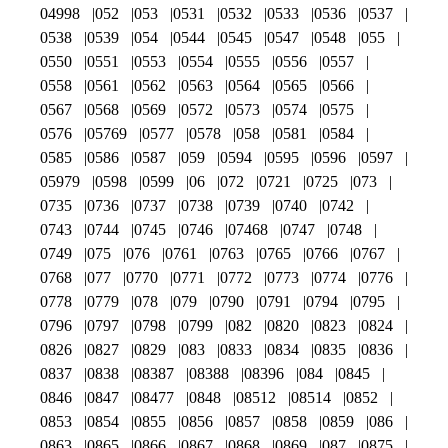
04998
052
053
0531
0532
0533
0536
0537
0538
0539
054
0544
0545
0547
0548
055
0550
0551
0553
0554
0555
0556
0557
0558
0561
0562
0563
0564
0565
0566
0567
0568
0569
0572
0573
0574
0575
0576
05769
0577
0578
058
0581
0584
0585
0586
0587
059
0594
0595
0596
0597
05979
0598
0599
06
072
0721
0725
073
0735
0736
0737
0738
0739
0740
0742
0743
0744
0745
0746
07468
0747
0748
0749
075
076
0761
0763
0765
0766
0767
0768
077
0770
0771
0772
0773
0774
0776
0778
0779
078
079
0790
0791
0794
0795
0796
0797
0798
0799
082
0820
0823
0824
0826
0827
0829
083
0833
0834
0835
0836
0837
0838
08387
08388
08396
084
0845
0846
0847
08477
0848
08512
08514
0852
0853
0854
0855
0856
0857
0858
0859
086
0863
0865
0866
0867
0868
0869
087
0875