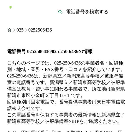
025
0252506436
電話番号
0252506436/025-250-6436
の情報
こちらのページでは、
025-250-6436
の事業者名・回線種
別・地域・業界・FAX番号・口コミを紹介しています。
025-250-6436
は、
新潟県立／新潟東高等学校／被服準備
室
の電話番号です。
新潟県立／新潟東高等学校／被服準
備室は
教育・習い事
に関わる事業者
で、所在地は新潟県
新潟市東区小金町２丁目６−１
です。
回線種別は
固定電話
で、番号提供事業者は
東日本電信電
話株式会社
です。
この電話番号を保有する事業者の最新情報は
新潟県立／
新潟東高等学校／被服準備室
のHP
をご確認ください。