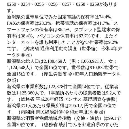
0250・0254・0255・0256・0257・0258・0259がありま
す。
新潟県の世帯単位でみた固定電話の保有率は74.4%、
FAXの保有率は28.3%、携帯電話の保有率は41.7%、ス
マートフォンの保有率は86.5%、タブレット型端末の保
有率は38.4%、パソコンの保有率は67.7%です。またイ
ンターネットを誰も利用したことがない世帯率は9.2%
です。（総務省 通信利用動向調査（世帯編） 令和4年デ
ータを参照）
新潟県の総人口は2,188,469人（男：1,063,921人、女：
1,124,548人）で全国15位です。世帯数は910,832世帯で
全国15位です。（厚生労働省 令和3年人口動態データを
参照）
新潟県の事業所数は122,378件で全国14位です。従業者
数は1,125,360人で、1事業所あたりの従業者数は9.2人で
す。（総務省 平成26年経済センサス‐基礎調査を参照）
新潟県の1人あたり県民所得は295.1万円で全国25位で
す。（内閣府 県民経済計算(令和元年度)を参照）
新潟県の消費者物価地域差指数（交通・通信）は99.1で
全国30位です。（総務省 統計でみる都道府県のすがた