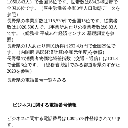
1,050,843人）で全国16位です。世帯数は884,246世帯で
全国16位です。（厚生労働省 令和3年人口動態データを
参照）
長野県の事業所数は115,539件で全国15位です。従業者
数は1,020,500人で、1事業所あたりの従業者数は8.83人
です。（総務省 平成26年経済センサス‐基礎調査を参
照）
長野県の1人あたり県民所得は292.4万円で全国29位で
す。（内閣府 県民経済計算(令和元年度)を参照）
長野県の消費者物価地域差指数（交通・通信）は101.3
で全国3位です。（総務省 統計でみる都道府県のすがた
2023を参照）
長野県の電話番号一覧をみる
ビジネスに関する電話番号情報
ビジネスに関する電話番号は1,095,578件登録されていま
す。