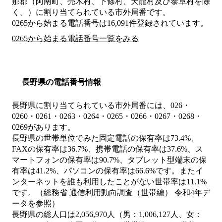
那郡（阿南町、売木村、下條村、天龍村及び泰阜村を除
く。）
に割り当てられている市外局番です。
0265から始まる電話番号は16,091件登録されています。
0265から始まる電話番号一覧をみる
長野県の電話番号情報
長野県に割り当てられている市外局番には、026・
0260・0261・0263・0264・0265・0266・0267・0268・
0269があります。
長野県の世帯単位でみた固定電話の保有率は73.4%、
FAXの保有率は36.7%、携帯電話の保有率は37.6%、ス
マートフォンの保有率は90.7%、タブレット型端末の保
有率は41.2%、パソコンの保有率は66.6%です。またイ
ンターネットを誰も利用したことがない世帯率は11.1%
です。（総務省 通信利用動向調査（世帯編） 令和4年デ
ータを参照）
長野県の総人口は2,056,970人（男：1,006,127人、女：