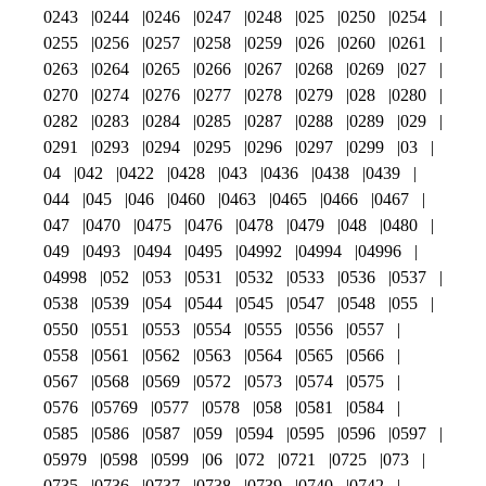
0243
0244
0246
0247
0248
025
0250
0254
0255
0256
0257
0258
0259
026
0260
0261
0263
0264
0265
0266
0267
0268
0269
027
0270
0274
0276
0277
0278
0279
028
0280
0282
0283
0284
0285
0287
0288
0289
029
0291
0293
0294
0295
0296
0297
0299
03
04
042
0422
0428
043
0436
0438
0439
044
045
046
0460
0463
0465
0466
0467
047
0470
0475
0476
0478
0479
048
0480
049
0493
0494
0495
04992
04994
04996
04998
052
053
0531
0532
0533
0536
0537
0538
0539
054
0544
0545
0547
0548
055
0550
0551
0553
0554
0555
0556
0557
0558
0561
0562
0563
0564
0565
0566
0567
0568
0569
0572
0573
0574
0575
0576
05769
0577
0578
058
0581
0584
0585
0586
0587
059
0594
0595
0596
0597
05979
0598
0599
06
072
0721
0725
073
0735
0736
0737
0738
0739
0740
0742