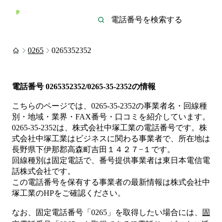
0265
0265352352
電話番号
0265352352/0265-35-2352
の情報
こちらのページでは、
0265-35-2352
の事業者名・回線種
別・地域・業界・FAX番号・口コミを紹介しています。
0265-35-2352
は、
株式会社中塚工業
の電話番号です。
株
式会社中塚工業は
ビジネス
に関わる事業者
で、所在地は
長野県下伊那郡高森町吉田１４２７−１
です。
回線種別は
固定電話
で、番号提供事業者は
東日本電信電
話株式会社
です。
この電話番号を保有する事業者の最新情報は
株式会社中
塚工業
のHP
をご確認ください。
なお、固定電話番号「
0265
」を取得したい場合には、
固