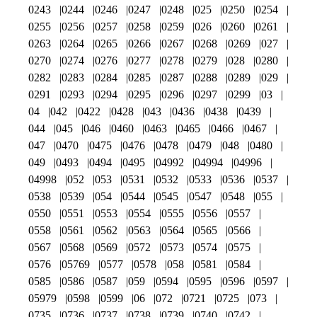
0243
0244
0246
0247
0248
025
0250
0254
0255
0256
0257
0258
0259
026
0260
0261
0263
0264
0265
0266
0267
0268
0269
027
0270
0274
0276
0277
0278
0279
028
0280
0282
0283
0284
0285
0287
0288
0289
029
0291
0293
0294
0295
0296
0297
0299
03
04
042
0422
0428
043
0436
0438
0439
044
045
046
0460
0463
0465
0466
0467
047
0470
0475
0476
0478
0479
048
0480
049
0493
0494
0495
04992
04994
04996
04998
052
053
0531
0532
0533
0536
0537
0538
0539
054
0544
0545
0547
0548
055
0550
0551
0553
0554
0555
0556
0557
0558
0561
0562
0563
0564
0565
0566
0567
0568
0569
0572
0573
0574
0575
0576
05769
0577
0578
058
0581
0584
0585
0586
0587
059
0594
0595
0596
0597
05979
0598
0599
06
072
0721
0725
073
0735
0736
0737
0738
0739
0740
0742