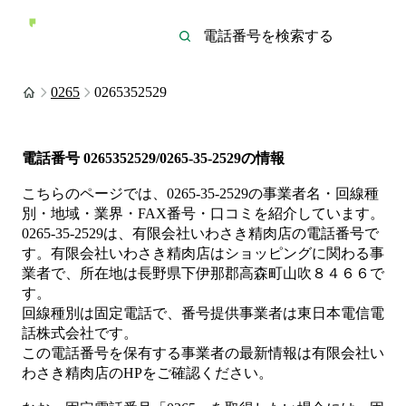
0265
0265352529
電話番号
0265352529/0265-35-2529
の情報
こちらのページでは、
0265-35-2529
の事業者名・回線種
別・地域・業界・FAX番号・口コミを紹介しています。
0265-35-2529
は、
有限会社いわさき精肉店
の電話番号で
す。
有限会社いわさき精肉店は
ショッピング
に関わる事
業者
で、所在地は長野県下伊那郡高森町山吹８４６６
で
す。
回線種別は
固定電話
で、番号提供事業者は
東日本電信電
話株式会社
です。
この電話番号を保有する事業者の最新情報は
有限会社い
わさき精肉店
のHP
をご確認ください。