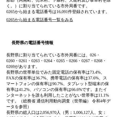
那郡（阿南町、売木村、下條村、天龍村及び泰阜村を除
く。）
に割り当てられている市外局番です。
0265から始まる電話番号は16,091件登録されています。
0265から始まる電話番号一覧をみる
長野県の電話番号情報
長野県に割り当てられている市外局番には、026・
0260・0261・0263・0264・0265・0266・0267・0268・
0269があります。
長野県の世帯単位でみた固定電話の保有率は73.4%、
FAXの保有率は36.7%、携帯電話の保有率は37.6%、ス
マートフォンの保有率は90.7%、タブレット型端末の保
有率は41.2%、パソコンの保有率は66.6%です。またイ
ンターネットを誰も利用したことがない世帯率は11.1%
です。（総務省 通信利用動向調査（世帯編） 令和4年デ
ータを参照）
長野県の総人口は2,056,970人（男：1,006,127人、女：