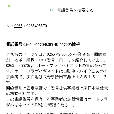
0265
0265495570
電話番号
0265495570/0265-49-5570
の情報
こちらのページでは、
0265-49-5570
の事業者名・回線種
別・地域・業界・FAX番号・口コミを紹介しています。
0265-49-5570
は、
オートプラザハギネット
の電話番号で
す。
オートプラザハギネットは
自動車・バイク
に関わる
事業者
で、所在地は長野県飯田市鼎上山３５１５−１
で
す。
回線種別は
固定電話
で、番号提供事業者は
東日本電信電
話株式会社
です。
この電話番号を保有する事業者の最新情報は
オートプラ
ザハギネット
のHP
をご確認ください。