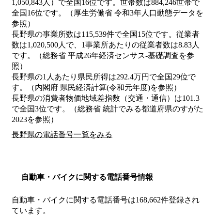
1,050,843人）で全国16位です。世帯数は884,246世帯で
全国16位です。（厚生労働省 令和3年人口動態データを
参照）
長野県の事業所数は115,539件で全国15位です。従業者
数は1,020,500人で、1事業所あたりの従業者数は8.83人
です。（総務省 平成26年経済センサス‐基礎調査を参
照）
長野県の1人あたり県民所得は292.4万円で全国29位で
す。（内閣府 県民経済計算(令和元年度)を参照）
長野県の消費者物価地域差指数（交通・通信）は101.3
で全国3位です。（総務省 統計でみる都道府県のすがた
2023を参照）
長野県の電話番号一覧をみる
自動車・バイクに関する電話番号情報
自動車・バイクに関する電話番号は168,662件登録され
ています。