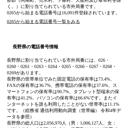
那郡（阿南町、売木村、下條村、天龍村及び泰阜村を除
く。）
に割り当てられている市外局番です。
0265から始まる電話番号は16,091件登録されています。
0265から始まる電話番号一覧をみる
長野県の電話番号情報
長野県に割り当てられている市外局番には、026・
0260・0261・0263・0264・0265・0266・0267・0268・
0269があります。
長野県の世帯単位でみた固定電話の保有率は73.4%、
FAXの保有率は36.7%、携帯電話の保有率は37.6%、ス
マートフォンの保有率は90.7%、タブレット型端末の保
有率は41.2%、パソコンの保有率は66.6%です。またイ
ンターネットを誰も利用したことがない世帯率は11.1%
です。（総務省 通信利用動向調査（世帯編） 令和4年デ
ータを参照）
長野県の総人口は2,056,970人（男：1,006,127人、女：