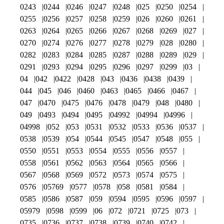
0243
0244
0246
0247
0248
025
0250
0254
0255
0256
0257
0258
0259
026
0260
0261
0263
0264
0265
0266
0267
0268
0269
027
0270
0274
0276
0277
0278
0279
028
0280
0282
0283
0284
0285
0287
0288
0289
029
0291
0293
0294
0295
0296
0297
0299
03
04
042
0422
0428
043
0436
0438
0439
044
045
046
0460
0463
0465
0466
0467
047
0470
0475
0476
0478
0479
048
0480
049
0493
0494
0495
04992
04994
04996
04998
052
053
0531
0532
0533
0536
0537
0538
0539
054
0544
0545
0547
0548
055
0550
0551
0553
0554
0555
0556
0557
0558
0561
0562
0563
0564
0565
0566
0567
0568
0569
0572
0573
0574
0575
0576
05769
0577
0578
058
0581
0584
0585
0586
0587
059
0594
0595
0596
0597
05979
0598
0599
06
072
0721
0725
073
0735
0736
0737
0738
0739
0740
0742