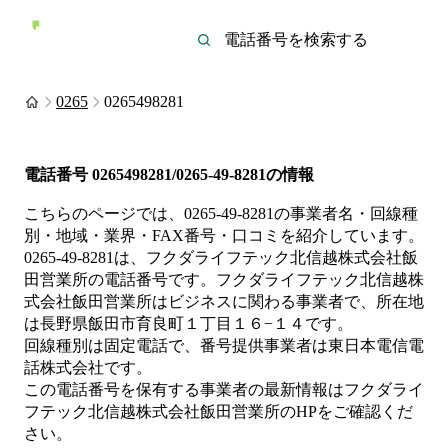
0265
0265498281
電話番号
0265498281/0265-49-8281
の情報
こちらのページでは、
0265-49-8281
の事業者名・回線種
別・地域・業界・FAX番号・口コミを紹介しています。
0265-49-8281
は、
フクダライフテック北信越株式会社飯
田営業所
の電話番号です。
フクダライフテック北信越株
式会社飯田営業所は
ビジネス
に関わる事業者
で、所在地
は長野県飯田市育良町１丁目１６−１４
です。
回線種別は
固定電話
で、番号提供事業者は
東日本電信電
話株式会社
です。
この電話番号を保有する事業者の最新情報は
フクダライ
フテック北信越株式会社飯田営業所
のHP
をご確認くだ
さい。