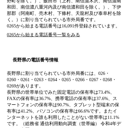
野町を除く。）、飯田市（上村、南信濃木沢、南信濃南
和田、南信濃八重河内及び南信濃和田を除く。）、下伊
那郡（阿南町、売木村、下條村、天龍村及び泰阜村を除
く。）
に割り当てられている市外局番です。
0265から始まる電話番号は16,091件登録されています。
0265から始まる電話番号一覧をみる
長野県の電話番号情報
長野県に割り当てられている市外局番には、026・
0260・0261・0263・0264・0265・0266・0267・0268・
0269があります。
長野県の世帯単位でみた固定電話の保有率は73.4%、
FAXの保有率は36.7%、携帯電話の保有率は37.6%、ス
マートフォンの保有率は90.7%、タブレット型端末の保
有率は41.2%、パソコンの保有率は66.6%です。またイ
ンターネットを誰も利用したことがない世帯率は11.1%
です。（総務省 通信利用動向調査（世帯編） 令和4年デ