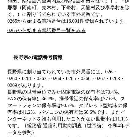
和田、南信濃八重河内及び南信濃和田を除く。）、下伊
那郡（阿南町、売木村、下條村、天龍村及び泰阜村を除
く。）
に割り当てられている市外局番です。
0265から始まる電話番号は16,091件登録されています。
0265から始まる電話番号一覧をみる
長野県の電話番号情報
長野県に割り当てられている市外局番には、026・
0260・0261・0263・0264・0265・0266・0267・0268・
0269があります。
長野県の世帯単位でみた固定電話の保有率は73.4%、
FAXの保有率は36.7%、携帯電話の保有率は37.6%、ス
マートフォンの保有率は90.7%、タブレット型端末の保
有率は41.2%、パソコンの保有率は66.6%です。またイ
ンターネットを誰も利用したことがない世帯率は11.1%
です。（総務省 通信利用動向調査（世帯編） 令和4年デ
ータを参照）