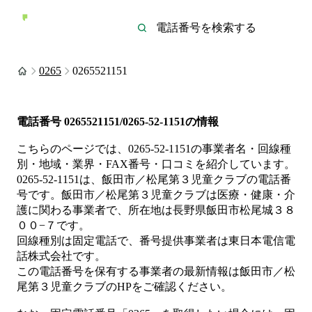
0265
0265521151
電話番号
0265521151/0265-52-1151
の情報
こちらのページでは、
0265-52-1151
の事業者名・回線種
別・地域・業界・FAX番号・口コミを紹介しています。
0265-52-1151
は、
飯田市／松尾第３児童クラブ
の電話番
号です。
飯田市／松尾第３児童クラブは
医療・健康・介
護
に関わる事業者
で、所在地は長野県飯田市松尾城３８
００−７
です。
回線種別は
固定電話
で、番号提供事業者は
東日本電信電
話株式会社
です。
この電話番号を保有する事業者の最新情報は
飯田市／松
尾第３児童クラブ
のHP
をご確認ください。