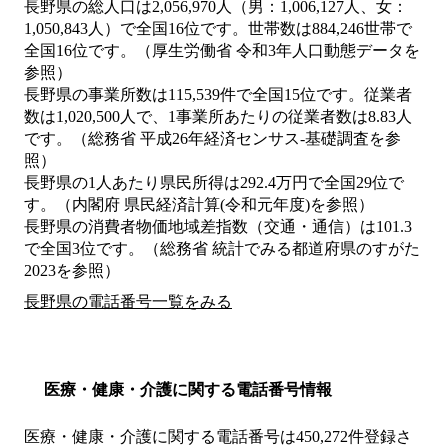
長野県の総人口は2,056,970人（男：1,006,127人、女：
1,050,843人）で全国16位です。世帯数は884,246世帯で
全国16位です。（厚生労働省 令和3年人口動態データを
参照）
長野県の事業所数は115,539件で全国15位です。従業者
数は1,020,500人で、1事業所あたりの従業者数は8.83人
です。（総務省 平成26年経済センサス‐基礎調査を参
照）
長野県の1人あたり県民所得は292.4万円で全国29位で
す。（内閣府 県民経済計算(令和元年度)を参照）
長野県の消費者物価地域差指数（交通・通信）は101.3
で全国3位です。（総務省 統計でみる都道府県のすがた
2023を参照）
長野県の電話番号一覧をみる
医療・健康・介護に関する電話番号情報
医療・健康・介護に関する電話番号は450,272件登録さ