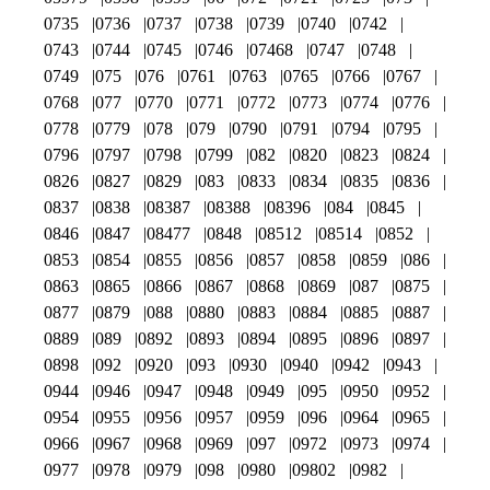
0735
0736
0737
0738
0739
0740
0742
0743
0744
0745
0746
07468
0747
0748
0749
075
076
0761
0763
0765
0766
0767
0768
077
0770
0771
0772
0773
0774
0776
0778
0779
078
079
0790
0791
0794
0795
0796
0797
0798
0799
082
0820
0823
0824
0826
0827
0829
083
0833
0834
0835
0836
0837
0838
08387
08388
08396
084
0845
0846
0847
08477
0848
08512
08514
0852
0853
0854
0855
0856
0857
0858
0859
086
0863
0865
0866
0867
0868
0869
087
0875
0877
0879
088
0880
0883
0884
0885
0887
0889
089
0892
0893
0894
0895
0896
0897
0898
092
0920
093
0930
0940
0942
0943
0944
0946
0947
0948
0949
095
0950
0952
0954
0955
0956
0957
0959
096
0964
0965
0966
0967
0968
0969
097
0972
0973
0974
0977
0978
0979
098
0980
09802
0982