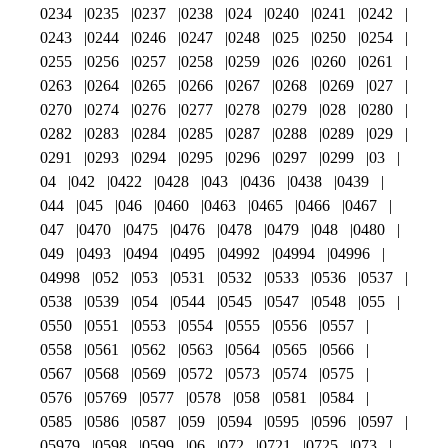
0234
0235
0237
0238
024
0240
0241
0242
0243
0244
0246
0247
0248
025
0250
0254
0255
0256
0257
0258
0259
026
0260
0261
0263
0264
0265
0266
0267
0268
0269
027
0270
0274
0276
0277
0278
0279
028
0280
0282
0283
0284
0285
0287
0288
0289
029
0291
0293
0294
0295
0296
0297
0299
03
04
042
0422
0428
043
0436
0438
0439
044
045
046
0460
0463
0465
0466
0467
047
0470
0475
0476
0478
0479
048
0480
049
0493
0494
0495
04992
04994
04996
04998
052
053
0531
0532
0533
0536
0537
0538
0539
054
0544
0545
0547
0548
055
0550
0551
0553
0554
0555
0556
0557
0558
0561
0562
0563
0564
0565
0566
0567
0568
0569
0572
0573
0574
0575
0576
05769
0577
0578
058
0581
0584
0585
0586
0587
059
0594
0595
0596
0597
05979
0598
0599
06
072
0721
0725
073