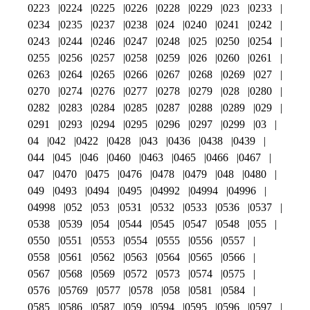
0223
0224
0225
0226
0228
0229
023
0233
0234
0235
0237
0238
024
0240
0241
0242
0243
0244
0246
0247
0248
025
0250
0254
0255
0256
0257
0258
0259
026
0260
0261
0263
0264
0265
0266
0267
0268
0269
027
0270
0274
0276
0277
0278
0279
028
0280
0282
0283
0284
0285
0287
0288
0289
029
0291
0293
0294
0295
0296
0297
0299
03
04
042
0422
0428
043
0436
0438
0439
044
045
046
0460
0463
0465
0466
0467
047
0470
0475
0476
0478
0479
048
0480
049
0493
0494
0495
04992
04994
04996
04998
052
053
0531
0532
0533
0536
0537
0538
0539
054
0544
0545
0547
0548
055
0550
0551
0553
0554
0555
0556
0557
0558
0561
0562
0563
0564
0565
0566
0567
0568
0569
0572
0573
0574
0575
0576
05769
0577
0578
058
0581
0584
0585
0586
0587
059
0594
0595
0596
0597