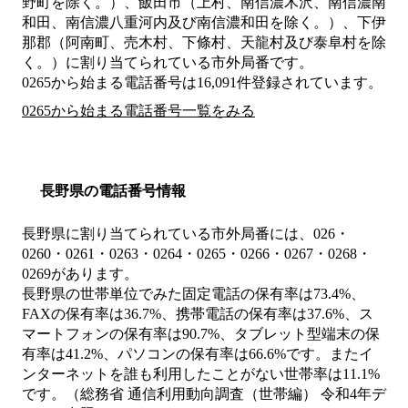
野町を除く。）、飯田市（上村、南信濃木沢、南信濃南
和田、南信濃八重河内及び南信濃和田を除く。）、下伊
那郡（阿南町、売木村、下條村、天龍村及び泰阜村を除
く。）
に割り当てられている市外局番です。
0265から始まる電話番号は16,091件登録されています。
0265から始まる電話番号一覧をみる
長野県の電話番号情報
長野県に割り当てられている市外局番には、026・
0260・0261・0263・0264・0265・0266・0267・0268・
0269があります。
長野県の世帯単位でみた固定電話の保有率は73.4%、
FAXの保有率は36.7%、携帯電話の保有率は37.6%、ス
マートフォンの保有率は90.7%、タブレット型端末の保
有率は41.2%、パソコンの保有率は66.6%です。またイ
ンターネットを誰も利用したことがない世帯率は11.1%
です。（総務省 通信利用動向調査（世帯編） 令和4年デ