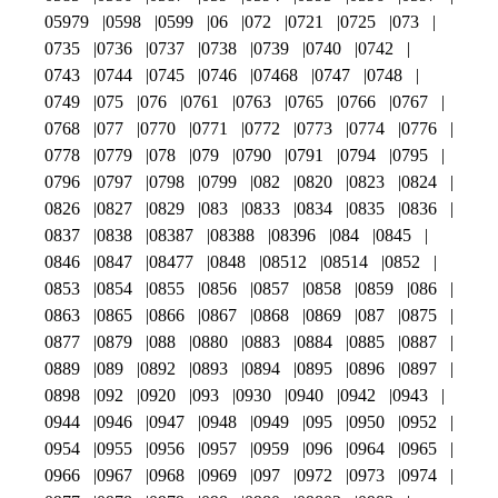
05979
0598
0599
06
072
0721
0725
073
0735
0736
0737
0738
0739
0740
0742
0743
0744
0745
0746
07468
0747
0748
0749
075
076
0761
0763
0765
0766
0767
0768
077
0770
0771
0772
0773
0774
0776
0778
0779
078
079
0790
0791
0794
0795
0796
0797
0798
0799
082
0820
0823
0824
0826
0827
0829
083
0833
0834
0835
0836
0837
0838
08387
08388
08396
084
0845
0846
0847
08477
0848
08512
08514
0852
0853
0854
0855
0856
0857
0858
0859
086
0863
0865
0866
0867
0868
0869
087
0875
0877
0879
088
0880
0883
0884
0885
0887
0889
089
0892
0893
0894
0895
0896
0897
0898
092
0920
093
0930
0940
0942
0943
0944
0946
0947
0948
0949
095
0950
0952
0954
0955
0956
0957
0959
096
0964
0965
0966
0967
0968
0969
097
0972
0973
0974