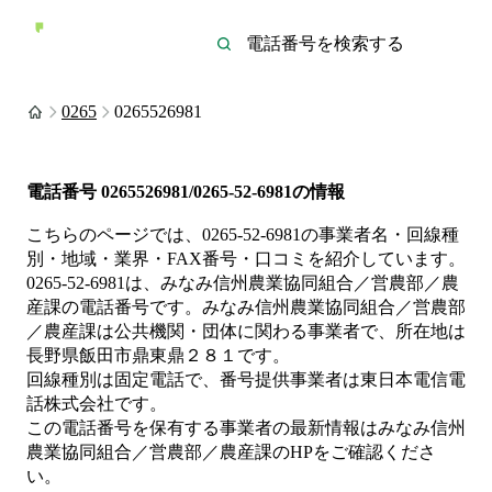
0265
0265526981
電話番号
0265526981/0265-52-6981
の情報
こちらのページでは、
0265-52-6981
の事業者名・回線種
別・地域・業界・FAX番号・口コミを紹介しています。
0265-52-6981
は、
みなみ信州農業協同組合／営農部／農
産課
の電話番号です。
みなみ信州農業協同組合／営農部
／農産課は
公共機関・団体
に関わる事業者
で、所在地は
長野県飯田市鼎東鼎２８１
です。
回線種別は
固定電話
で、番号提供事業者は
東日本電信電
話株式会社
です。
この電話番号を保有する事業者の最新情報は
みなみ信州
農業協同組合／営農部／農産課
のHP
をご確認くださ
い。