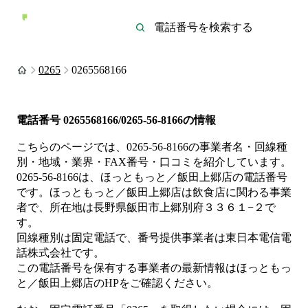
0265
0265568166
電話番号
0265568166/0265-56-8166
の情報
こちらのページでは、
0265-56-8166
の事業者名・回線種
別・地域・業界・FAX番号・口コミを紹介しています。
0265-56-8166
は、
ほっともっと／飯田上郷店
の電話番号
です。
ほっともっと／飯田上郷店は
飲食店
に関わる事業
者
で、所在地は長野県飯田市上郷別府３３６１−２
で
す。
回線種別は
固定電話
で、番号提供事業者は
東日本電信電
話株式会社
です。
この電話番号を保有する事業者の最新情報は
ほっともっ
と／飯田上郷店
のHP
をご確認ください。