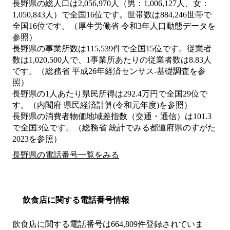
長野県の総人口は2,056,970人（男：1,006,127人、女：
1,050,843人）で全国16位です。世帯数は884,246世帯で
全国16位です。（厚生労働省 令和3年人口動態データを
参照）
長野県の事業所数は115,539件で全国15位です。従業者
数は1,020,500人で、1事業所あたりの従業者数は8.83人
です。（総務省 平成26年経済センサス‐基礎調査を参
照）
長野県の1人あたり県民所得は292.4万円で全国29位で
す。（内閣府 県民経済計算(令和元年度)を参照）
長野県の消費者物価地域差指数（交通・通信）は101.3
で全国3位です。（総務省 統計でみる都道府県のすがた
2023を参照）
長野県の電話番号一覧をみる
飲食店に関する電話番号情報
飲食店に関する電話番号は664,809件登録されていま