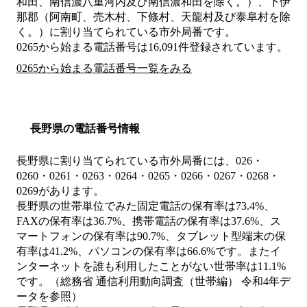
和田、南信濃八重河内及び南信濃和田を除く。）、下伊
那郡（阿南町、売木村、下條村、天龍村及び泰阜村を除
く。）
に割り当てられている市外局番です。
0265から始まる電話番号は16,091件登録されています。
0265から始まる電話番号一覧をみる
長野県の電話番号情報
長野県に割り当てられている市外局番には、026・
0260・0261・0263・0264・0265・0266・0267・0268・
0269があります。
長野県の世帯単位でみた固定電話の保有率は73.4%、
FAXの保有率は36.7%、携帯電話の保有率は37.6%、ス
マートフォンの保有率は90.7%、タブレット型端末の保
有率は41.2%、パソコンの保有率は66.6%です。またイ
ンターネットを誰も利用したことがない世帯率は11.1%
です。（総務省 通信利用動向調査（世帯編） 令和4年デ
ータを参照）