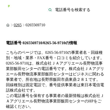
0265
0265569710
電話番号
0265569710/0265-56-9710
の情報
こちらのページでは、
0265-56-9710
の事業者名・回線種
別・地域・業界・FAX番号・口コミを紹介しています。
0265-56-9710
は、
株式会社ＪＡアグリエール長野物流事
業部飯田センター
の電話番号です。
株式会社ＪＡアグリ
エール長野物流事業部飯田センターは
ビジネス
に関わる
事業者
で、所在地は長野県飯田市鼎東鼎２８１
です。
回線種別は
固定電話
で、番号提供事業者は
東日本電信電
話株式会社
です。
この電話番号を保有する事業者の最新情報は
株式会社Ｊ
Ａアグリエール長野物流事業部飯田センター
のHP
をご
確認ください。