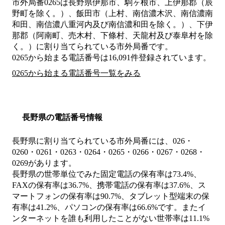
市外局番
0265
は
長野県伊那市、駒ヶ根市、上伊那郡（辰
野町を除く。）、飯田市（上村、南信濃木沢、南信濃南
和田、南信濃八重河内及び南信濃和田を除く。）、下伊
那郡（阿南町、売木村、下條村、天龍村及び泰阜村を除
く。）
に割り当てられている市外局番です。
0265から始まる電話番号は16,091件登録されています。
0265から始まる電話番号一覧をみる
長野県の電話番号情報
長野県に割り当てられている市外局番には、026・
0260・0261・0263・0264・0265・0266・0267・0268・
0269があります。
長野県の世帯単位でみた固定電話の保有率は73.4%、
FAXの保有率は36.7%、携帯電話の保有率は37.6%、ス
マートフォンの保有率は90.7%、タブレット型端末の保
有率は41.2%、パソコンの保有率は66.6%です。またイ
ンターネットを誰も利用したことがない世帯率は11.1%