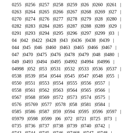
0255
0256
0257
0258
0259
026
0260
0261
0263
0264
0265
0266
0267
0268
0269
027
0270
0274
0276
0277
0278
0279
028
0280
0282
0283
0284
0285
0287
0288
0289
029
0291
0293
0294
0295
0296
0297
0299
03
04
042
0422
0428
043
0436
0438
0439
044
045
046
0460
0463
0465
0466
0467
047
0470
0475
0476
0478
0479
048
0480
049
0493
0494
0495
04992
04994
04996
04998
052
053
0531
0532
0533
0536
0537
0538
0539
054
0544
0545
0547
0548
055
0550
0551
0553
0554
0555
0556
0557
0558
0561
0562
0563
0564
0565
0566
0567
0568
0569
0572
0573
0574
0575
0576
05769
0577
0578
058
0581
0584
0585
0586
0587
059
0594
0595
0596
0597
05979
0598
0599
06
072
0721
0725
073
0735
0736
0737
0738
0739
0740
0742
0743
0744
0745
0746
07468
0747
0748