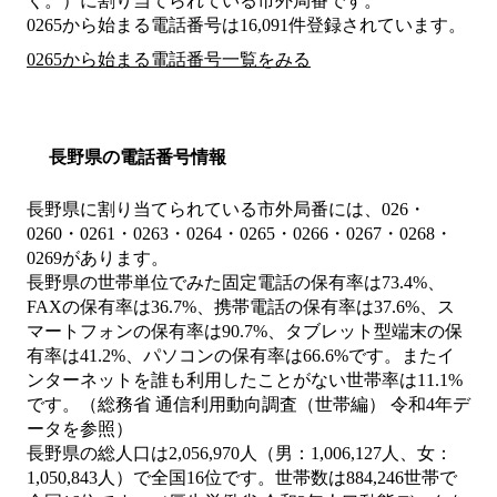
く。）
に割り当てられている市外局番です。
0265から始まる電話番号は16,091件登録されています。
0265から始まる電話番号一覧をみる
長野県の電話番号情報
長野県に割り当てられている市外局番には、026・
0260・0261・0263・0264・0265・0266・0267・0268・
0269があります。
長野県の世帯単位でみた固定電話の保有率は73.4%、
FAXの保有率は36.7%、携帯電話の保有率は37.6%、ス
マートフォンの保有率は90.7%、タブレット型端末の保
有率は41.2%、パソコンの保有率は66.6%です。またイ
ンターネットを誰も利用したことがない世帯率は11.1%
です。（総務省 通信利用動向調査（世帯編） 令和4年デ
ータを参照）
長野県の総人口は2,056,970人（男：1,006,127人、女：
1,050,843人）で全国16位です。世帯数は884,246世帯で