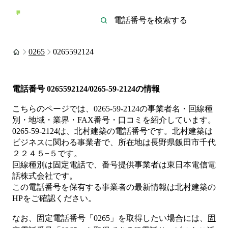
0265
0265592124
電話番号
0265592124/0265-59-2124
の情報
こちらのページでは、
0265-59-2124
の事業者名・回線種
別・地域・業界・FAX番号・口コミを紹介しています。
0265-59-2124
は、
北村建築
の電話番号です。
北村建築は
ビジネス
に関わる事業者
で、所在地は長野県飯田市千代
２２４５−５
です。
回線種別は
固定電話
で、番号提供事業者は
東日本電信電
話株式会社
です。
この電話番号を保有する事業者の最新情報は
北村建築
の
HP
をご確認ください。
なお、固定電話番号「
0265
」を取得したい場合には、
固