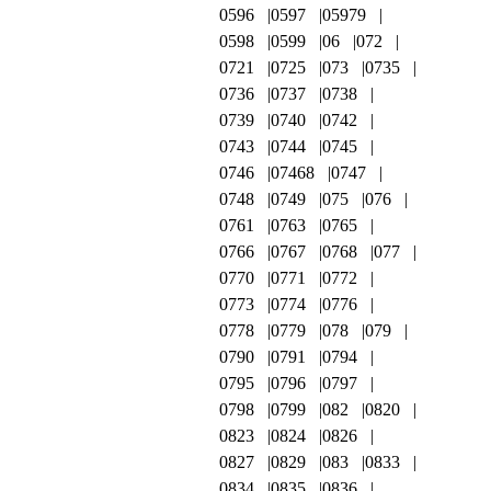
0596
0597
05979
0598
0599
06
072
0721
0725
073
0735
0736
0737
0738
0739
0740
0742
0743
0744
0745
0746
07468
0747
0748
0749
075
076
0761
0763
0765
0766
0767
0768
077
0770
0771
0772
0773
0774
0776
0778
0779
078
079
0790
0791
0794
0795
0796
0797
0798
0799
082
0820
0823
0824
0826
0827
0829
083
0833
0834
0835
0836