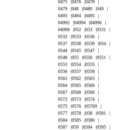
0475
0476
0478
0479
048
0480
049
0493
0494
0495
04992
04994
04996
04998
052
053
0531
0532
0533
0536
0537
0538
0539
054
0544
0545
0547
0548
055
0550
0551
0553
0554
0555
0556
0557
0558
0561
0562
0563
0564
0565
0566
0567
0568
0569
0572
0573
0574
0575
0576
05769
0577
0578
058
0581
0584
0585
0586
0587
059
0594
0595