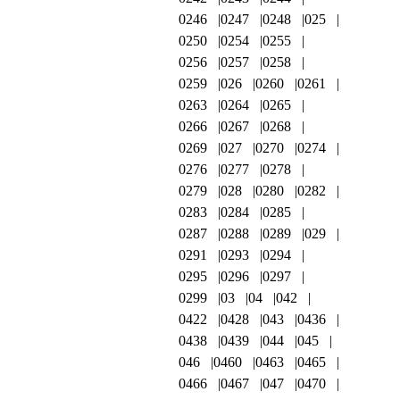
0246
0247
0248
025
0250
0254
0255
0256
0257
0258
0259
026
0260
0261
0263
0264
0265
0266
0267
0268
0269
027
0270
0274
0276
0277
0278
0279
028
0280
0282
0283
0284
0285
0287
0288
0289
029
0291
0293
0294
0295
0296
0297
0299
03
04
042
0422
0428
043
0436
0438
0439
044
045
046
0460
0463
0465
0466
0467
047
0470