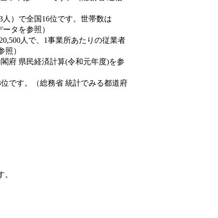
0,843人）で全国16位です。世帯数は
態データを参照）
20,500人で、1事業所あたりの従業者
を参照）
内閣府 県民経済計算(令和元年度)を参
3位です。（総務省 統計でみる都道府
す。