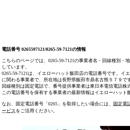
電話番号
0265597121/0265-59-7121
の情報
こちらのページでは、
0265-59-7121
の事業者名・回線種別・地
しています。
0265-59-7121
は、
イエローハット飯田店
の電話番号です。
イエ
に関わる事業者
で、所在地は長野県飯田市鼎名古熊５７９
で
回線種別は
固定電話
で、番号提供事業者は
東日本電信電話株
この電話番号を保有する事業者の最新情報は
イエローハット
なお、固定電話番号「
0265
」を取得したい場合には、
固定電
ービス
をご活用ください。