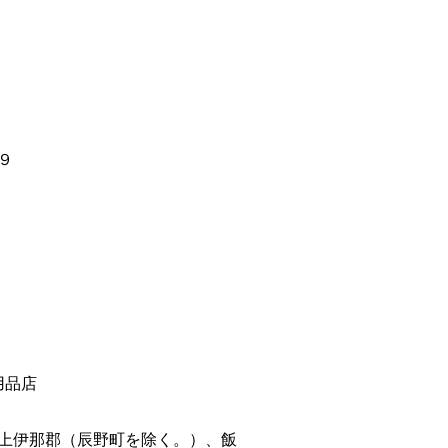
９
用品店
上伊那郡（辰野町を除く。）、飯