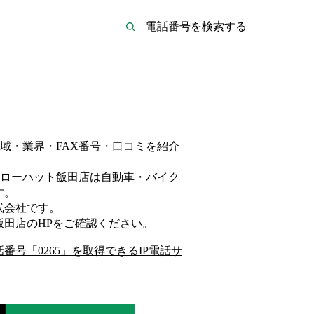
域・業界・FAX番号・口コミを紹介
ローハット飯田店は
自動車・バイク
す。
式会社
です。
飯田店
のHP
をご確認ください。
話番号「
0265
」を取得できるIP電話サ