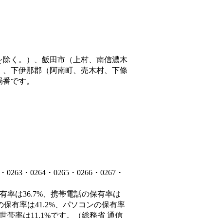
を除く。）、飯田市（上村、南信濃木
）、下伊那郡（阿南町、売木村、下條
局番です。
3・0264・0265・0266・0267・
有率は36.7%、携帯電話の保有率は
の保有率は41.2%、パソコンの保有率
帯率は11.1%です。（総務省 通信