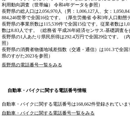
利用動向調査（世帯編） 令和4年データを参照）
長野県の総人口は2,056,970人（男：1,006,127人、女：1,05
884,246世帯で全国16位です。（厚生労働省 令和3年人口動
長野県の事業所数は115,539件で全国15位です。従業者数は1,0
数は8.83人です。（総務省 平成26年経済センサス‐基礎調査
長野県の1人あたり県民所得は292.4万円で全国29位です。（
照）
長野県の消費者物価地域差指数（交通・通信）は101.3で全国
県のすがた2023を参照）
長野県の電話番号一覧をみる
自動車・バイクに関する電話番号情報
自動車・バイクに関する電話番号は168,662件登録されていま
自動車・バイクに関する電話番号一覧をみる