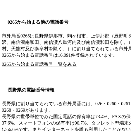
0265から始まる他の電話番号
市外局番
0265
は
長野県伊那市、駒ヶ根市、上伊那郡（辰野町
沢、南信濃南和田、南信濃八重河内及び南信濃和田を除く。
村、天龍村及び泰阜村を除く。）
に割り当てられている市外
0265から始まる電話番号は16,091件登録されています。
0265から始まる電話番号一覧をみる
長野県の電話番号情報
長野県に割り当てられている市外局番には、026・0260・0261・026
0268・0269があります。
長野県の世帯単位でみた固定電話の保有率は73.4%、FAXの保
37.6%、スマートフォンの保有率は90.7%、タブレット型端末
は66.6%です。またインターネットを誰も利用したことがない世