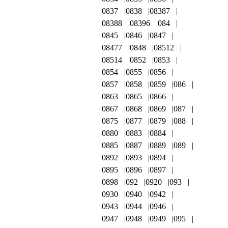
0837
0838
08387
08388
08396
084
0845
0846
0847
08477
0848
08512
08514
0852
0853
0854
0855
0856
0857
0858
0859
086
0863
0865
0866
0867
0868
0869
087
0875
0877
0879
088
0880
0883
0884
0885
0887
0889
089
0892
0893
0894
0895
0896
0897
0898
092
0920
093
0930
0940
0942
0943
0944
0946
0947
0948
0949
095