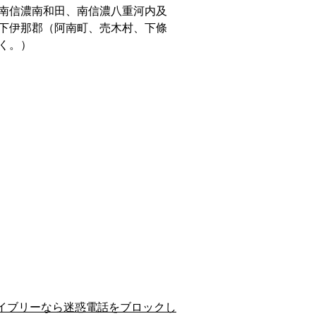
南信濃南和田、南信濃八重河内及
下伊那郡（阿南町、売木村、下條
く。）
イブリーなら迷惑電話をブロックし