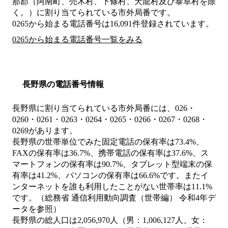
那郡（阿南町、売木村、下條村、天龍村及び泰阜村を除
く。）
に割り当てられている市外局番です。
0265から始まる電話番号は16,091件登録されています。
0265から始まる電話番号一覧をみる
長野県の電話番号情報
長野県に割り当てられている市外局番には、026・
0260・0261・0263・0264・0265・0266・0267・0268・
0269があります。
長野県の世帯単位でみた固定電話の保有率は73.4%、
FAXの保有率は36.7%、携帯電話の保有率は37.6%、ス
マートフォンの保有率は90.7%、タブレット型端末の保
有率は41.2%、パソコンの保有率は66.6%です。またイ
ンターネットを誰も利用したことがない世帯率は11.1%
です。（総務省 通信利用動向調査（世帯編） 令和4年デ
ータを参照）
長野県の総人口は2,056,970人（男：1,006,127人、女：