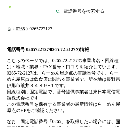
0265
0265722127
電話番号
0265722127/0265-72-2127
の情報
こちらのページでは、
0265-72-2127
の事業者名・回線種
別・地域・業界・FAX番号・口コミを紹介しています。
0265-72-2127
は、
らーめん屋原点
の電話番号です。
らー
めん屋原点は
飲食店
に関わる事業者
で、所在地は長野県
伊那市荒井３４８９−１
です。
回線種別は
固定電話
で、番号提供事業者は
東日本電信電
話株式会社
です。
この電話番号を保有する事業者の最新情報は
らーめん屋
原点
のHP
をご確認ください。
なお、固定電話番号「
0265
」を取得したい場合には、
固