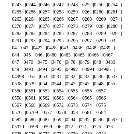
0243
0244
0246
0247
0248
025
0250
0254
0255
0256
0257
0258
0259
026
0260
0261
0263
0264
0265
0266
0267
0268
0269
027
0270
0274
0276
0277
0278
0279
028
0280
0282
0283
0284
0285
0287
0288
0289
029
0291
0293
0294
0295
0296
0297
0299
03
04
042
0422
0428
043
0436
0438
0439
044
045
046
0460
0463
0465
0466
0467
047
0470
0475
0476
0478
0479
048
0480
049
0493
0494
0495
04992
04994
04996
04998
052
053
0531
0532
0533
0536
0537
0538
0539
054
0544
0545
0547
0548
055
0550
0551
0553
0554
0555
0556
0557
0558
0561
0562
0563
0564
0565
0566
0567
0568
0569
0572
0573
0574
0575
0576
05769
0577
0578
058
0581
0584
0585
0586
0587
059
0594
0595
0596
0597
05979
0598
0599
06
072
0721
0725
073
0735
0736
0737
0738
0739
0740
0742