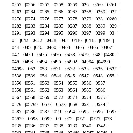
0255
0256
0257
0258
0259
026
0260
0261
0263
0264
0265
0266
0267
0268
0269
027
0270
0274
0276
0277
0278
0279
028
0280
0282
0283
0284
0285
0287
0288
0289
029
0291
0293
0294
0295
0296
0297
0299
03
04
042
0422
0428
043
0436
0438
0439
044
045
046
0460
0463
0465
0466
0467
047
0470
0475
0476
0478
0479
048
0480
049
0493
0494
0495
04992
04994
04996
04998
052
053
0531
0532
0533
0536
0537
0538
0539
054
0544
0545
0547
0548
055
0550
0551
0553
0554
0555
0556
0557
0558
0561
0562
0563
0564
0565
0566
0567
0568
0569
0572
0573
0574
0575
0576
05769
0577
0578
058
0581
0584
0585
0586
0587
059
0594
0595
0596
0597
05979
0598
0599
06
072
0721
0725
073
0735
0736
0737
0738
0739
0740
0742
0743
0744
0745
0746
07468
0747
0748