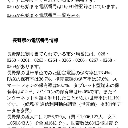
く。）
に割り当てられている市外局番です。
0265から始まる電話番号は16,091件登録されています。
0265から始まる電話番号一覧をみる
長野県の電話番号情報
長野県に割り当てられている市外局番には、026・
0260・0261・0263・0264・0265・0266・0267・0268・
0269があります。
長野県の世帯単位でみた固定電話の保有率は73.4%、
FAXの保有率は36.7%、携帯電話の保有率は37.6%、ス
マートフォンの保有率は90.7%、タブレット型端末の保
有率は41.2%、パソコンの保有率は66.6%です。またイ
ンターネットを誰も利用したことがない世帯率は11.1%
です。（総務省 通信利用動向調査（世帯編） 令和4年デ
ータを参照）
長野県の総人口は2,056,970人（男：1,006,127人、女：
1,050,843人）で全国16位です。世帯数は884,246世帯で