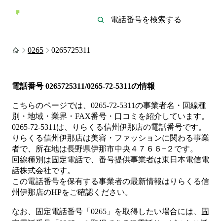
0265
0265725311
電話番号
0265725311/0265-72-5311
の情報
こちらのページでは、
0265-72-5311
の事業者名・回線種
別・地域・業界・FAX番号・口コミを紹介しています。
0265-72-5311
は、
りらくる信州伊那店
の電話番号です。
りらくる信州伊那店は
美容・ファッション
に関わる事業
者
で、所在地は長野県伊那市中央４７６６−２
です。
回線種別は
固定電話
で、番号提供事業者は
東日本電信電
話株式会社
です。
この電話番号を保有する事業者の最新情報は
りらくる信
州伊那店
のHP
をご確認ください。
なお、固定電話番号「
0265
」を取得したい場合には、
固