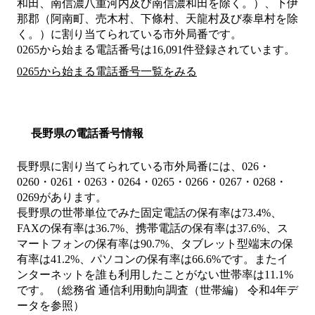
和田、南信濃八重河内及び南信濃和田を除く。）、下伊
那郡（阿南町、売木村、下條村、天龍村及び泰阜村を除
く。）
に割り当てられている市外局番です。
0265から始まる電話番号は16,091件登録されています。
0265から始まる電話番号一覧をみる
長野県の電話番号情報
長野県に割り当てられている市外局番には、026・
0260・0261・0263・0264・0265・0266・0267・0268・
0269があります。
長野県の世帯単位でみた固定電話の保有率は73.4%、
FAXの保有率は36.7%、携帯電話の保有率は37.6%、ス
マートフォンの保有率は90.7%、タブレット型端末の保
有率は41.2%、パソコンの保有率は66.6%です。またイ
ンターネットを誰も利用したことがない世帯率は11.1%
です。（総務省 通信利用動向調査（世帯編） 令和4年デ
ータを参照）