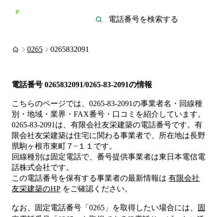
0265
0265832091
電話番号
0265832091/0265-83-2091
の情報
こちらのページでは、
0265-83-2091
の事業者名・回線種
別・地域・業界・FAX番号・口コミを紹介しています。
0265-83-2091
は、
有限会社友栄建築
の電話番号です。
有
限会社友栄建築は
住宅
に関わる事業者
で、所在地は長野
県駒ヶ根市東町７−１１
です。
回線種別は
固定電話
で、番号提供事業者は
東日本電信電
話株式会社
です。
この電話番号を保有する事業者の最新情報は
有限会社
友栄建築
のHP
をご確認ください。
なお、固定電話番号「
0265
」を取得したい場合には、
固