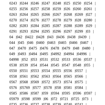
0243
0244
0246
0247
0248
025
0250
0254
0255
0256
0257
0258
0259
026
0260
0261
0263
0264
0265
0266
0267
0268
0269
027
0270
0274
0276
0277
0278
0279
028
0280
0282
0283
0284
0285
0287
0288
0289
029
0291
0293
0294
0295
0296
0297
0299
03
04
042
0422
0428
043
0436
0438
0439
044
045
046
0460
0463
0465
0466
0467
047
0470
0475
0476
0478
0479
048
0480
049
0493
0494
0495
04992
04994
04996
04998
052
053
0531
0532
0533
0536
0537
0538
0539
054
0544
0545
0547
0548
055
0550
0551
0553
0554
0555
0556
0557
0558
0561
0562
0563
0564
0565
0566
0567
0568
0569
0572
0573
0574
0575
0576
05769
0577
0578
058
0581
0584
0585
0586
0587
059
0594
0595
0596
0597
05979
0598
0599
06
072
0721
0725
073
0735
0736
0737
0738
0739
0740
0742