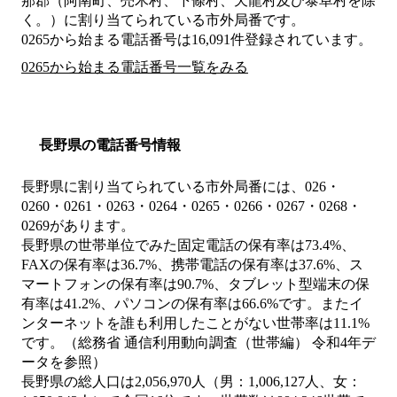
那郡（阿南町、売木村、下條村、天龍村及び泰阜村を除
く。）
に割り当てられている市外局番です。
0265から始まる電話番号は16,091件登録されています。
0265から始まる電話番号一覧をみる
長野県の電話番号情報
長野県に割り当てられている市外局番には、026・
0260・0261・0263・0264・0265・0266・0267・0268・
0269があります。
長野県の世帯単位でみた固定電話の保有率は73.4%、
FAXの保有率は36.7%、携帯電話の保有率は37.6%、ス
マートフォンの保有率は90.7%、タブレット型端末の保
有率は41.2%、パソコンの保有率は66.6%です。またイ
ンターネットを誰も利用したことがない世帯率は11.1%
です。（総務省 通信利用動向調査（世帯編） 令和4年デ
ータを参照）
長野県の総人口は2,056,970人（男：1,006,127人、女：