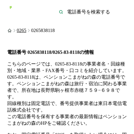
0265
0265838118
電話番号
0265838118/0265-83-8118
の情報
こちらのページでは、
0265-83-8118
の事業者名・回線種
別・地域・業界・FAX番号・口コミを紹介しています。
0265-83-8118
は、
ペンションこまがねの森
の電話番号で
す。
ペンションこまがねの森は
旅行・宿泊
に関わる事業
者
で、所在地は長野県駒ヶ根市赤穂７５９−６９８
で
す。
回線種別は
固定電話
で、番号提供事業者は
東日本電信電
話株式会社
です。
この電話番号を保有する事業者の最新情報は
ペンション
こまがねの森
のHP
をご確認ください。