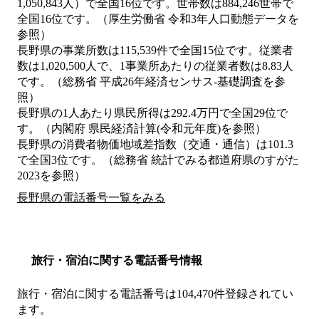
1,050,843人）で全国16位です。世帯数は884,246世帯で
全国16位です。（厚生労働省 令和3年人口動態データを
参照）
長野県の事業所数は115,539件で全国15位です。従業者
数は1,020,500人で、1事業所あたりの従業者数は8.83人
です。（総務省 平成26年経済センサス‐基礎調査を参
照）
長野県の1人あたり県民所得は292.4万円で全国29位で
す。（内閣府 県民経済計算(令和元年度)を参照）
長野県の消費者物価地域差指数（交通・通信）は101.3
で全国3位です。（総務省 統計でみる都道府県のすがた
2023を参照）
長野県の電話番号一覧をみる
旅行・宿泊に関する電話番号情報
旅行・宿泊に関する電話番号は104,470件登録されてい
ます。