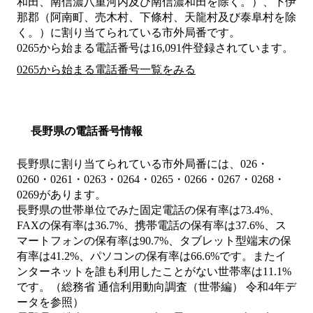
和田、南信濃八重河内及び南信濃和田を除く。）、下伊
那郡（阿南町、売木村、下條村、天龍村及び泰阜村を除
く。）
に割り当てられている市外局番です。
0265から始まる電話番号は16,091件登録されています。
0265から始まる電話番号一覧をみる
長野県の電話番号情報
長野県に割り当てられている市外局番には、026・
0260・0261・0263・0264・0265・0266・0267・0268・
0269があります。
長野県の世帯単位でみた固定電話の保有率は73.4%、
FAXの保有率は36.7%、携帯電話の保有率は37.6%、ス
マートフォンの保有率は90.7%、タブレット型端末の保
有率は41.2%、パソコンの保有率は66.6%です。またイ
ンターネットを誰も利用したことがない世帯率は11.1%
です。（総務省 通信利用動向調査（世帯編） 令和4年デ
ータを参照）