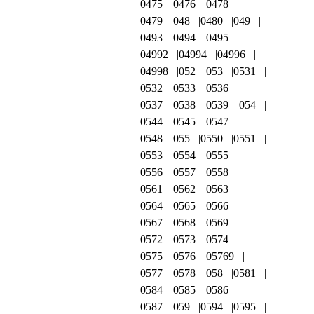
0475
0476
0478
0479
048
0480
049
0493
0494
0495
04992
04994
04996
04998
052
053
0531
0532
0533
0536
0537
0538
0539
054
0544
0545
0547
0548
055
0550
0551
0553
0554
0555
0556
0557
0558
0561
0562
0563
0564
0565
0566
0567
0568
0569
0572
0573
0574
0575
0576
05769
0577
0578
058
0581
0584
0585
0586
0587
059
0594
0595