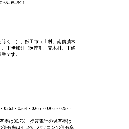
0265-98-2621
を除く。）、飯田市（上村、南信濃木
）、下伊那郡（阿南町、売木村、下條
局番です。
3・0264・0265・0266・0267・
有率は36.7%、携帯電話の保有率は
の保有率は41.2%、パソコンの保有率