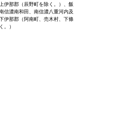
上伊那郡（辰野町を除く。）、飯
南信濃南和田、南信濃八重河内及
下伊那郡（阿南町、売木村、下條
く。）