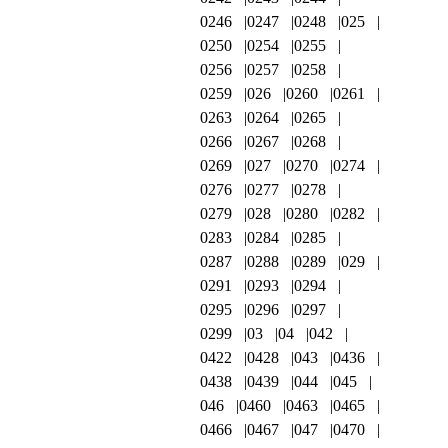
0246
0247
0248
025
0250
0254
0255
0256
0257
0258
0259
026
0260
0261
0263
0264
0265
0266
0267
0268
0269
027
0270
0274
0276
0277
0278
0279
028
0280
0282
0283
0284
0285
0287
0288
0289
029
0291
0293
0294
0295
0296
0297
0299
03
04
042
0422
0428
043
0436
0438
0439
044
045
046
0460
0463
0465
0466
0467
047
0470