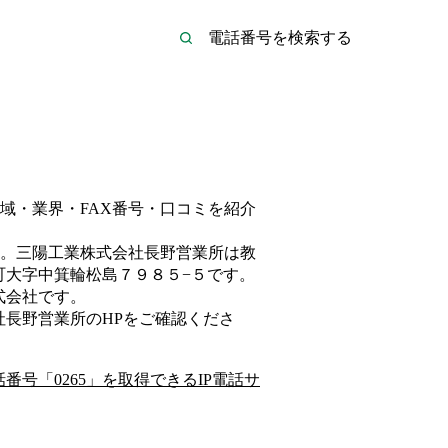
域・業界・FAX番号・口コミを紹介
。
三陽工業株式会社長野営業所は
教
町大字中箕輪松島７９８５−５
です。
式会社
です。
社長野営業所
のHP
をご確認くださ
話番号「
0265
」を取得できるIP電話サ