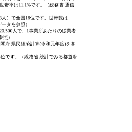
帯率は11.1%です。（総務省 通信
0,843人）で全国16位です。世帯数は
態データを参照）
20,500人で、1事業所あたりの従業者
を参照）
内閣府 県民経済計算(令和元年度)を参
3位です。（総務省 統計でみる都道府
。