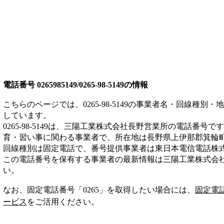
電話番号
0265985149/0265-98-5149
の情報
こちらのページでは、
0265-98-5149
の事業者名・回線種別・地
しています。
0265-98-5149
は、
三陽工業株式会社長野営業所
の電話番号です
育・習い事
に関わる事業者
で、所在地は長野県上伊那郡箕輪
回線種別は
固定電話
で、番号提供事業者は
東日本電信電話株
この電話番号を保有する事業者の最新情報は
三陽工業株式会
い。
なお、固定電話番号「
0265
」を取得したい場合には、
固定電
ービス
をご活用ください。