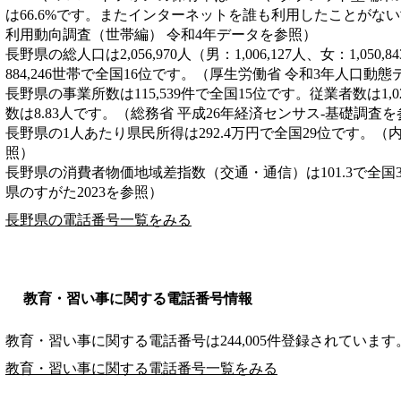
は66.6%です。またインターネットを誰も利用したことがない世
利用動向調査（世帯編） 令和4年データを参照）
長野県の総人口は2,056,970人（男：1,006,127人、女：1,05
884,246世帯で全国16位です。（厚生労働省 令和3年人口動
長野県の事業所数は115,539件で全国15位です。従業者数は1,0
数は8.83人です。（総務省 平成26年経済センサス‐基礎調査
長野県の1人あたり県民所得は292.4万円で全国29位です。（
照）
長野県の消費者物価地域差指数（交通・通信）は101.3で全国
県のすがた2023を参照）
長野県の電話番号一覧をみる
教育・習い事に関する電話番号情報
教育・習い事に関する電話番号は244,005件登録されています
教育・習い事に関する電話番号一覧をみる