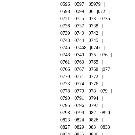
0596
0597
05979
0598
0599
06
072
0721
0725
073
0735
0736
0737
0738
0739
0740
0742
0743
0744
0745
0746
07468
0747
0748
0749
075
076
0761
0763
0765
0766
0767
0768
077
0770
0771
0772
0773
0774
0776
0778
0779
078
079
0790
0791
0794
0795
0796
0797
0798
0799
082
0820
0823
0824
0826
0827
0829
083
0833
0834
0835
0836