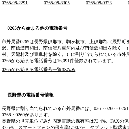
0265-98-2291
0265-98-8305
0265-98-9323
0265から始まる他の電話番号
市外局番
0265
は
長野県伊那市、駒ヶ根市、上伊那郡（辰野町
沢、南信濃南和田、南信濃八重河内及び南信濃和田を除く。
村、天龍村及び泰阜村を除く。）
に割り当てられている市外
0265から始まる電話番号は16,091件登録されています。
0265から始まる電話番号一覧をみる
長野県の電話番号情報
長野県に割り当てられている市外局番には、026・0260・0261・026
0268・0269があります。
長野県の世帯単位でみた固定電話の保有率は73.4%、FAXの保
37.6%、スマートフォンの保有率は90.7%、タブレット型端末