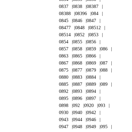
0837
0838
08387
08388
08396
084
0845
0846
0847
08477
0848
08512
08514
0852
0853
0854
0855
0856
0857
0858
0859
086
0863
0865
0866
0867
0868
0869
087
0875
0877
0879
088
0880
0883
0884
0885
0887
0889
089
0892
0893
0894
0895
0896
0897
0898
092
0920
093
0930
0940
0942
0943
0944
0946
0947
0948
0949
095