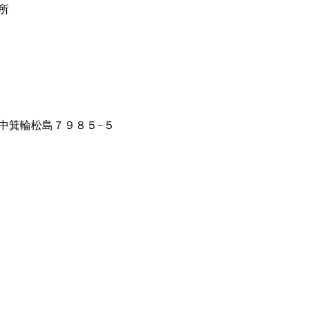
所
中箕輪松島７９８５−５