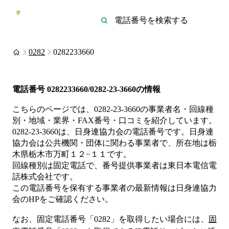
0282
0282233660
電話番号
0282233660/0282-23-3660
の情報
こちらのページでは、
0282-23-3660
の事業者名・回線種
別・地域・業界・FAX番号・口コミを紹介しています。
0282-23-3660
は、
日身連協力会
の電話番号です。
日身連
協力会は
公共機関・団体
に関わる事業者
で、所在地は栃
木県栃木市万町１２−１１
です。
回線種別は
固定電話
で、番号提供事業者は
東日本電信電
話株式会社
です。
この電話番号を保有する事業者の最新情報は
日身連協力
会
のHP
をご確認ください。
なお、固定電話番号「
0282
」を取得したい場合には、
固