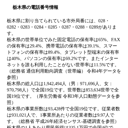
栃木県の電話番号情報
栃木県に割り当てられている市外局番には、028・
0282・0283・0284・0285・0287・0288・0289がありま
す。
栃木県の世帯単位でみた固定電話の保有率は65%、FAX
の保有率は29.4%、携帯電話の保有率は39.1%、スマー
トフォンの保有率は89.4%、タブレット型端末の保有率
は40%、パソコンの保有率は69.2%です。またインター
ネットを誰も利用したことがない世帯率は11.5%です。
（総務省 通信利用動向調査（世帯編） 令和4年データを
参照）
栃木県の総人口は1,942,494人（男：971,696人、女：
970,798人）で全国19位です。世帯数は853,634世帯で全
国19位です。（厚生労働省 令和3年人口動態データを参
照）
栃木県の事業所数は93,428件で全国19位です。従業者数
は931,021人で、1事業所あたりの従業者数は9.97人で
す。（総務省 平成26年経済センサス‐基礎調査を参照）
栃木県の1人あたり県民所得は335.1万円で全国4位で