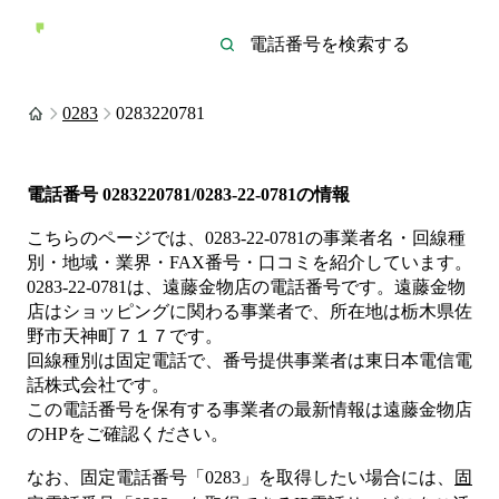
0283
0283220781
電話番号
0283220781/0283-22-0781
の情報
こちらのページでは、
0283-22-0781
の事業者名・回線種
別・地域・業界・FAX番号・口コミを紹介しています。
0283-22-0781
は、
遠藤金物店
の電話番号です。
遠藤金物
店は
ショッピング
に関わる事業者
で、所在地は栃木県佐
野市天神町７１７
です。
回線種別は
固定電話
で、番号提供事業者は
東日本電信電
話株式会社
です。
この電話番号を保有する事業者の最新情報は
遠藤金物店
のHP
をご確認ください。
なお、固定電話番号「
0283
」を取得したい場合には、
固