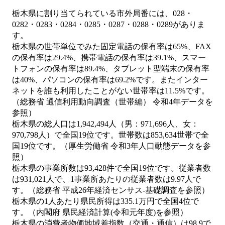
栃木県に割り当てられている市外局番には、028・
0282・0283・0284・0285・0287・0288・0289がありま
す。
栃木県の世帯単位でみた固定電話の保有率は65%、FAX
の保有率は29.4%、携帯電話の保有率は39.1%、スマー
トフォンの保有率は89.4%、タブレット型端末の保有率
は40%、パソコンの保有率は69.2%です。またインター
ネットを誰も利用したことがない世帯率は11.5%です。
（総務省 通信利用動向調査（世帯編） 令和4年データを
参照）
栃木県の総人口は1,942,494人（男：971,696人、女：
970,798人）で全国19位です。世帯数は853,634世帯で全
国19位です。（厚生労働省 令和3年人口動態データを参
照）
栃木県の事業所数は93,428件で全国19位です。従業者数
は931,021人で、1事業所あたりの従業者数は9.97人で
す。（総務省 平成26年経済センサス‐基礎調査を参照）
栃木県の1人あたり県民所得は335.1万円で全国4位で
す。（内閣府 県民経済計算(令和元年度)を参照）
栃木県の消費者物価地域差指数（交通・通信）は98.9で