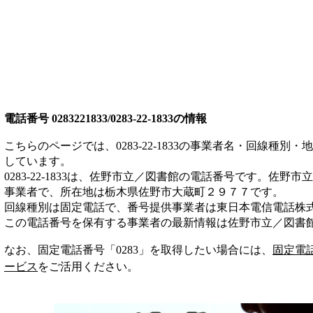
電話番号
0283221833/0283-22-1833
の情報
こちらのページでは、
0283-22-1833
の事業者名・回線種別・地
しています。
0283-22-1833
は、
佐野市立／図書館
の電話番号です。
佐野市立
事業者
で、所在地は栃木県佐野市大蔵町２９７７
です。
回線種別は
固定電話
で、番号提供事業者は
東日本電信電話株
この電話番号を保有する事業者の最新情報は
佐野市立／図書
なお、固定電話番号「
0283
」を取得したい場合には、
固定電
ービス
をご活用ください。