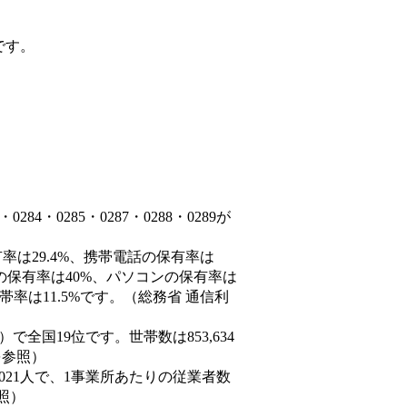
です。
4・0285・0287・0288・0289が
率は29.4%、携帯電話の保有率は
末の保有率は40%、パソコンの保有率は
率は11.5%です。（総務省 通信利
8人）で全国19位です。世帯数は853,634
を参照）
,021人で、1事業所あたりの従業者数
照）