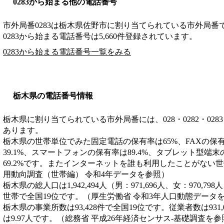
0283から始まる他の電話番号
市外局番
0283
は
栃木県佐野市
に割り当てられている市外局番
0283から始まる電話番号は5,660件登録されています。
0283から始まる電話番号一覧をみる
栃木県の電話番号情報
栃木県に割り当てられている市外局番には、028・0282・0283・028
あります。
栃木県の世帯単位でみた固定電話の保有率は65%、FAXの保有
39.1%、スマートフォンの保有率は89.4%、タブレット型端
69.2%です。またインターネットを誰も利用したことがない世帯
用動向調査（世帯編） 令和4年データを参照）
栃木県の総人口は1,942,494人（男：971,696人、女：970,79
世帯で全国19位です。（厚生労働省 令和3年人口動態データ
栃木県の事業所数は93,428件で全国19位です。従業者数は931
は9.97人です。（総務省 平成26年経済センサス‐基礎調査を参