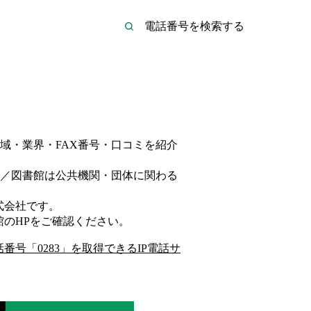
域・業界・FAX番号・口コミを紹介
／図書館は
公共機関・団体
に関わる
式会社
です。
館
のHP
をご確認ください。
話番号「
0283
」を取得できるIP電話サ