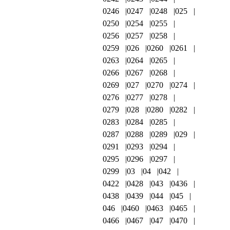
0246
0247
0248
025
0250
0254
0255
0256
0257
0258
0259
026
0260
0261
0263
0264
0265
0266
0267
0268
0269
027
0270
0274
0276
0277
0278
0279
028
0280
0282
0283
0284
0285
0287
0288
0289
029
0291
0293
0294
0295
0296
0297
0299
03
04
042
0422
0428
043
0436
0438
0439
044
045
046
0460
0463
0465
0466
0467
047
0470