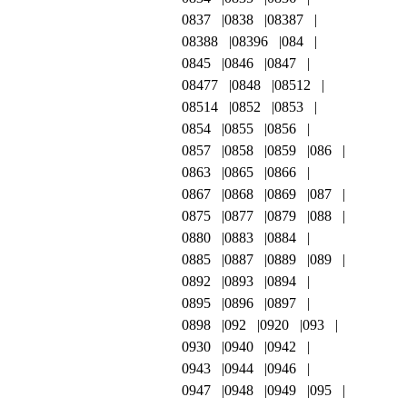
0837
0838
08387
08388
08396
084
0845
0846
0847
08477
0848
08512
08514
0852
0853
0854
0855
0856
0857
0858
0859
086
0863
0865
0866
0867
0868
0869
087
0875
0877
0879
088
0880
0883
0884
0885
0887
0889
089
0892
0893
0894
0895
0896
0897
0898
092
0920
093
0930
0940
0942
0943
0944
0946
0947
0948
0949
095