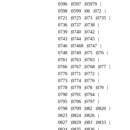
0596
0597
05979
0598
0599
06
072
0721
0725
073
0735
0736
0737
0738
0739
0740
0742
0743
0744
0745
0746
07468
0747
0748
0749
075
076
0761
0763
0765
0766
0767
0768
077
0770
0771
0772
0773
0774
0776
0778
0779
078
079
0790
0791
0794
0795
0796
0797
0798
0799
082
0820
0823
0824
0826
0827
0829
083
0833
0834
0835
0836