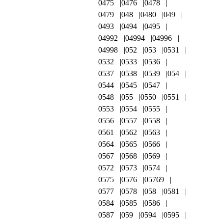
0475
0476
0478
0479
048
0480
049
0493
0494
0495
04992
04994
04996
04998
052
053
0531
0532
0533
0536
0537
0538
0539
054
0544
0545
0547
0548
055
0550
0551
0553
0554
0555
0556
0557
0558
0561
0562
0563
0564
0565
0566
0567
0568
0569
0572
0573
0574
0575
0576
05769
0577
0578
058
0581
0584
0585
0586
0587
059
0594
0595