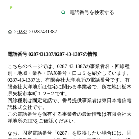
0287
0287431387
電話番号
0287431387/0287-43-1387
の情報
こちらのページでは、
0287-43-1387
の事業者名・回線種
別・地域・業界・FAX番号・口コミを紹介しています。
0287-43-1387
は、
有限会社大洋地所
の電話番号です。
有
限会社大洋地所は
住宅
に関わる事業者
で、所在地は栃木
県矢板市本町１２−２
です。
回線種別は
固定電話
で、番号提供事業者は
東日本電信電
話株式会社
です。
この電話番号を保有する事業者の最新情報は
有限会社大
洋地所
のHP
をご確認ください。
なお、固定電話番号「
0287
」を取得したい場合には、
固