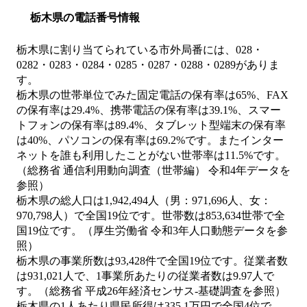
栃木県の電話番号情報
栃木県に割り当てられている市外局番には、028・
0282・0283・0284・0285・0287・0288・0289がありま
す。
栃木県の世帯単位でみた固定電話の保有率は65%、FAX
の保有率は29.4%、携帯電話の保有率は39.1%、スマー
トフォンの保有率は89.4%、タブレット型端末の保有率
は40%、パソコンの保有率は69.2%です。またインター
ネットを誰も利用したことがない世帯率は11.5%です。
（総務省 通信利用動向調査（世帯編） 令和4年データを
参照）
栃木県の総人口は1,942,494人（男：971,696人、女：
970,798人）で全国19位です。世帯数は853,634世帯で全
国19位です。（厚生労働省 令和3年人口動態データを参
照）
栃木県の事業所数は93,428件で全国19位です。従業者数
は931,021人で、1事業所あたりの従業者数は9.97人で
す。（総務省 平成26年経済センサス‐基礎調査を参照）
栃木県の1人あたり県民所得は335.1万円で全国4位で