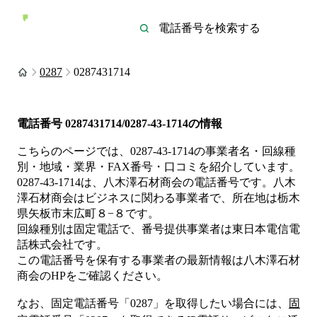
0287
0287431714
電話番号
0287431714/0287-43-1714
の情報
こちらのページでは、
0287-43-1714
の事業者名・回線種
別・地域・業界・FAX番号・口コミを紹介しています。
0287-43-1714
は、
八木澤石材商会
の電話番号です。
八木
澤石材商会は
ビジネス
に関わる事業者
で、所在地は栃木
県矢板市末広町８−８
です。
回線種別は
固定電話
で、番号提供事業者は
東日本電信電
話株式会社
です。
この電話番号を保有する事業者の最新情報は
八木澤石材
商会
のHP
をご確認ください。
なお、固定電話番号「
0287
」を取得したい場合には、
固