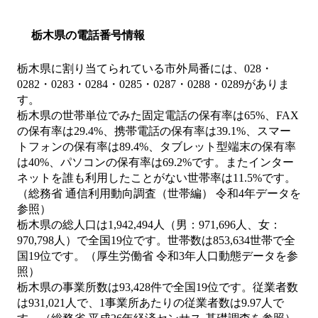
栃木県の電話番号情報
栃木県に割り当てられている市外局番には、028・
0282・0283・0284・0285・0287・0288・0289がありま
す。
栃木県の世帯単位でみた固定電話の保有率は65%、FAX
の保有率は29.4%、携帯電話の保有率は39.1%、スマー
トフォンの保有率は89.4%、タブレット型端末の保有率
は40%、パソコンの保有率は69.2%です。またインター
ネットを誰も利用したことがない世帯率は11.5%です。
（総務省 通信利用動向調査（世帯編） 令和4年データを
参照）
栃木県の総人口は1,942,494人（男：971,696人、女：
970,798人）で全国19位です。世帯数は853,634世帯で全
国19位です。（厚生労働省 令和3年人口動態データを参
照）
栃木県の事業所数は93,428件で全国19位です。従業者数
は931,021人で、1事業所あたりの従業者数は9.97人で