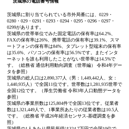
茨城県の電話番号情報
茨城県に割り当てられている市外局番には、0229・
0280・029・0291・0293・0294・0295・0296・0297・
0299があります。
茨城県の世帯単位でみた固定電話の保有率は64.2%、
FAXの保有率は26%、携帯電話の保有率は39.1%、スマ
ートフォンの保有率は84%、タブレット型端末の保有率
は35.6%、パソコンの保有率は56.5%です。またインタ
ーネットを誰も利用したことがない世帯率は14.5%で
す。（総務省 通信利用動向調査（世帯編） 令和4年デー
タを参照）
茨城県の総人口は2,890,377人（男：1,449,442人、女：
1,440,935人）で全国11位です。世帯数は1,281,935世帯で
全国12位です。（厚生労働省 令和3年人口動態データを
参照）
茨城県の事業所数は125,804件で全国13位です。従業者
数は1,321,449人で、1事業所あたりの従業者数は10.5人
です。（総務省 平成26年経済センサス‐基礎調査を参
照）
茨城県の1人あたり県民所得は324.7万円で全国10位で