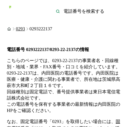
0293
0293222137
電話番号
0293222137/0293-22-2137
の情報
こちらのページでは、
0293-22-2137
の事業者名・回線種
別・地域・業界・FAX番号・口コミを紹介しています。
0293-22-2137
は、
内田医院
の電話番号です。
内田医院は
医療・健康・介護
に関わる事業者
で、所在地は茨城県高
萩市大和町２丁目１６
です。
回線種別は
固定電話
で、番号提供事業者は
東日本電信電
話株式会社
です。
この電話番号を保有する事業者の最新情報は
内田医院
の
HP
をご確認ください。
なお、固定電話番号「
0293
」を取得したい場合には、
固