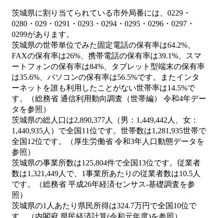
茨城県に割り当てられている市外局番には、0229・
0280・029・0291・0293・0294・0295・0296・0297・
0299があります。
茨城県の世帯単位でみた固定電話の保有率は64.2%、
FAXの保有率は26%、携帯電話の保有率は39.1%、スマ
ートフォンの保有率は84%、タブレット型端末の保有率
は35.6%、パソコンの保有率は56.5%です。またインタ
ーネットを誰も利用したことがない世帯率は14.5%で
す。（総務省 通信利用動向調査（世帯編） 令和4年デー
タを参照）
茨城県の総人口は2,890,377人（男：1,449,442人、女：
1,440,935人）で全国11位です。世帯数は1,281,935世帯で
全国12位です。（厚生労働省 令和3年人口動態データを
参照）
茨城県の事業所数は125,804件で全国13位です。従業者
数は1,321,449人で、1事業所あたりの従業者数は10.5人
です。（総務省 平成26年経済センサス‐基礎調査を参
照）
茨城県の1人あたり県民所得は324.7万円で全国10位で
す。（内閣府 県民経済計算(令和元年度)を参照）