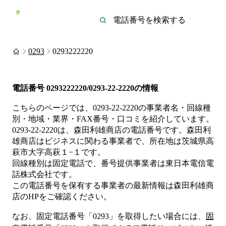
0293
0293222220
電話番号
0293222220/0293-22-2220
の情報
こちらのページでは、
0293-22-2220
の事業者名・回線種
別・地域・業界・FAX番号・口コミを紹介しています。
0293-22-2220
は、
森田利雄商店
の電話番号です。
森田利
雄商店は
ビジネス
に関わる事業者
で、所在地は茨城県高
萩市大字高萩１−１
です。
回線種別は
固定電話
で、番号提供事業者は
東日本電信電
話株式会社
です。
この電話番号を保有する事業者の最新情報は
森田利雄商
店
のHP
をご確認ください。
なお、固定電話番号「
0293
」を取得したい場合には、
固