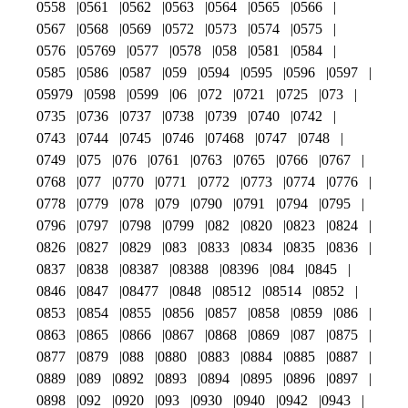
0558
0561
0562
0563
0564
0565
0566
0567
0568
0569
0572
0573
0574
0575
0576
05769
0577
0578
058
0581
0584
0585
0586
0587
059
0594
0595
0596
0597
05979
0598
0599
06
072
0721
0725
073
0735
0736
0737
0738
0739
0740
0742
0743
0744
0745
0746
07468
0747
0748
0749
075
076
0761
0763
0765
0766
0767
0768
077
0770
0771
0772
0773
0774
0776
0778
0779
078
079
0790
0791
0794
0795
0796
0797
0798
0799
082
0820
0823
0824
0826
0827
0829
083
0833
0834
0835
0836
0837
0838
08387
08388
08396
084
0845
0846
0847
08477
0848
08512
08514
0852
0853
0854
0855
0856
0857
0858
0859
086
0863
0865
0866
0867
0868
0869
087
0875
0877
0879
088
0880
0883
0884
0885
0887
0889
089
0892
0893
0894
0895
0896
0897
0898
092
0920
093
0930
0940
0942
0943