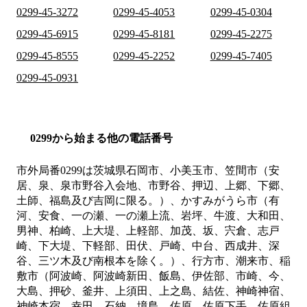
0299-45-3272
0299-45-4053
0299-45-0304
0299-45-6915
0299-45-8181
0299-45-2275
0299-45-8555
0299-45-2252
0299-45-7405
0299-45-0931
0299から始まる他の電話番号
市外局番
0299
は
茨城県石岡市、小美玉市、笠間市（安
居、泉、泉市野谷入会地、市野谷、押辺、上郷、下郷、
土師、福島及び吉岡に限る。）、かすみがうら市（有
河、安食、一の瀬、一の瀬上流、岩坪、牛渡、大和田、
男神、柏崎、上大堤、上軽部、加茂、坂、宍倉、志戸
崎、下大堤、下軽部、田伏、戸崎、中台、西成井、深
谷、三ツ木及び南根本を除く。）、行方市、潮来市、稲
敷市（阿波崎、阿波崎新田、飯島、伊佐部、市崎、今、
大島、押砂、釜井、上須田、上之島、結佐、神崎神宿、
神崎本宿、幸田、石納、境島、佐原、佐原下手、佐原組