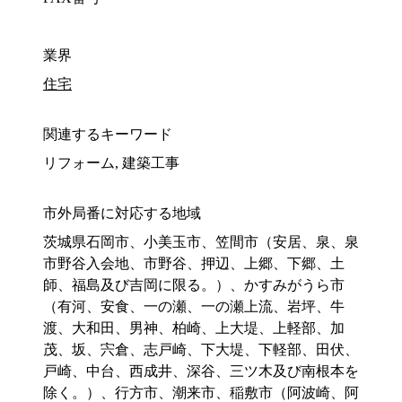
業界
住宅
関連するキーワード
リフォーム, 建築工事
市外局番に対応する地域
茨城県石岡市、小美玉市、笠間市（安居、泉、泉
市野谷入会地、市野谷、押辺、上郷、下郷、土
師、福島及び吉岡に限る。）、かすみがうら市
（有河、安食、一の瀬、一の瀬上流、岩坪、牛
渡、大和田、男神、柏崎、上大堤、上軽部、加
茂、坂、宍倉、志戸崎、下大堤、下軽部、田伏、
戸崎、中台、西成井、深谷、三ツ木及び南根本を
除く。）、行方市、潮来市、稲敷市（阿波崎、阿