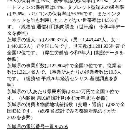
FAXの保有率は26%、携帯電話の保有率は39.1%、スマ
ートフォンの保有率は84%、タブレット型端末の保有率
は35.6%、パソコンの保有率は56.5%です。またインタ
ーネットを誰も利用したことがない世帯率は14.5%で
す。（総務省 通信利用動向調査（世帯編） 令和4年デー
タを参照）
茨城県の総人口は2,890,377人（男：1,449,442人、女：
1,440,935人）で全国11位です。世帯数は1,281,935世帯で
全国12位です。（厚生労働省 令和3年人口動態データを
参照）
茨城県の事業所数は125,804件で全国13位です。従業者
数は1,321,449人で、1事業所あたりの従業者数は10.5人
です。（総務省 平成26年経済センサス‐基礎調査を参
照）
茨城県の1人あたり県民所得は324.7万円で全国10位で
す。（内閣府 県民経済計算(令和元年度)を参照）
茨城県の消費者物価地域差指数（交通・通信）は98で全
国43位です。（総務省 統計でみる都道府県のすがた
2023を参照）
茨城県の電話番号一覧をみる