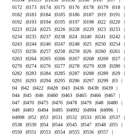
0172
0173
0174
0175
0176
0178
0179
018
0182
0183
0184
0185
0186
0187
019
0191
0192
0193
0194
0195
0197
0198
022
0220
0223
0224
0225
0226
0228
0229
023
0233
0234
0235
0237
0238
024
0240
0241
0242
0243
0244
0246
0247
0248
025
0250
0254
0255
0256
0257
0258
0259
026
0260
0261
0263
0264
0265
0266
0267
0268
0269
027
0270
0274
0276
0277
0278
0279
028
0280
0282
0283
0284
0285
0287
0288
0289
029
0291
0293
0294
0295
0296
0297
0299
03
04
042
0422
0428
043
0436
0438
0439
044
045
046
0460
0463
0465
0466
0467
047
0470
0475
0476
0478
0479
048
0480
049
0493
0494
0495
04992
04994
04996
04998
052
053
0531
0532
0533
0536
0537
0538
0539
054
0544
0545
0547
0548
055
0550
0551
0553
0554
0555
0556
0557