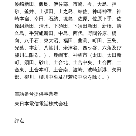
波崎新田、飯島、伊佐部、市崎、今、大島、押
砂、釜井、上須田、上之島、結佐、神崎神宿、神
崎本宿、幸田、石納、境島、佐原、佐原下手、佐
原組新田、清水、下須田、下須田新田、新橋、清
久島、手賀組新田、中島、西代、野間谷原、橋
向、八千石、東大沼、福田、曲渕、町田、三島、
光葉、本新、八筋川、余津谷、四ッ谷、六角及び
脇川に限る。）、鹿嶋市、神栖市（太田、太田新
町、須田、砂山、土合北、土合中央、土合西、土
合東、土合本町、土合南、波崎、波崎新港、矢田
部、柳川、柳川中央及び若松中央を除く。）
電話番号提供事業者
東日本電信電話株式会社
評点