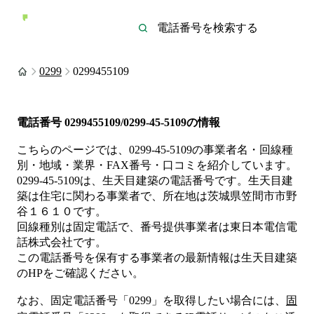
0299
0299455109
電話番号
0299455109/0299-45-5109
の情報
こちらのページでは、
0299-45-5109
の事業者名・回線種
別・地域・業界・FAX番号・口コミを紹介しています。
0299-45-5109
は、
生天目建築
の電話番号です。
生天目建
築は
住宅
に関わる事業者
で、所在地は茨城県笠間市市野
谷１６１０
です。
回線種別は
固定電話
で、番号提供事業者は
東日本電信電
話株式会社
です。
この電話番号を保有する事業者の最新情報は
生天目建築
のHP
をご確認ください。
なお、固定電話番号「
0299
」を取得したい場合には、
固