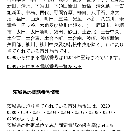
新田、清水、下須田、下須田新田、新橋、清久島、手賀
組新田、中島、西代、野間谷原、橋向、八千石、東大
沼、福田、曲渕、町田、三島、光葉、本新、八筋川、余
津谷、四ッ谷、六角及び脇川に限る。）、鹿嶋市、神栖
市（太田、太田新町、須田、砂山、土合北、土合中央、
土合西、土合東、土合本町、土合南、波崎、波崎新港、
矢田部、柳川、柳川中央及び若松中央を除く。）
に割り
当てられている市外局番です。
0299から始まる電話番号は14,044件登録されています。
0299から始まる電話番号一覧をみる
茨城県の電話番号情報
茨城県に割り当てられている市外局番には、0229・
0280・029・0291・0293・0294・0295・0296・0297・
0299があります。
茨城県の世帯単位でみた固定電話の保有率は64.2%、