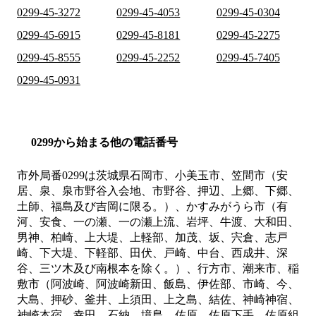
0299-45-3272
0299-45-4053
0299-45-0304
0299-45-6915
0299-45-8181
0299-45-2275
0299-45-8555
0299-45-2252
0299-45-7405
0299-45-0931
0299から始まる他の電話番号
市外局番
0299
は
茨城県石岡市、小美玉市、笠間市（安
居、泉、泉市野谷入会地、市野谷、押辺、上郷、下郷、
土師、福島及び吉岡に限る。）、かすみがうら市（有
河、安食、一の瀬、一の瀬上流、岩坪、牛渡、大和田、
男神、柏崎、上大堤、上軽部、加茂、坂、宍倉、志戸
崎、下大堤、下軽部、田伏、戸崎、中台、西成井、深
谷、三ツ木及び南根本を除く。）、行方市、潮来市、稲
敷市（阿波崎、阿波崎新田、飯島、伊佐部、市崎、今、
大島、押砂、釜井、上須田、上之島、結佐、神崎神宿、
神崎本宿、幸田、石納、境島、佐原、佐原下手、佐原組