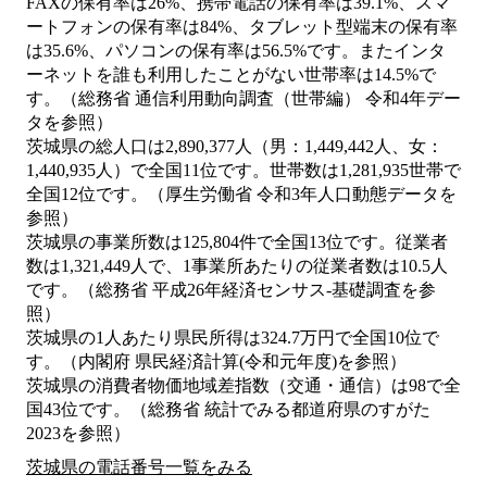
FAXの保有率は26%、携帯電話の保有率は39.1%、スマ
ートフォンの保有率は84%、タブレット型端末の保有率
は35.6%、パソコンの保有率は56.5%です。またインタ
ーネットを誰も利用したことがない世帯率は14.5%で
す。（総務省 通信利用動向調査（世帯編） 令和4年デー
タを参照）
茨城県の総人口は2,890,377人（男：1,449,442人、女：
1,440,935人）で全国11位です。世帯数は1,281,935世帯で
全国12位です。（厚生労働省 令和3年人口動態データを
参照）
茨城県の事業所数は125,804件で全国13位です。従業者
数は1,321,449人で、1事業所あたりの従業者数は10.5人
です。（総務省 平成26年経済センサス‐基礎調査を参
照）
茨城県の1人あたり県民所得は324.7万円で全国10位で
す。（内閣府 県民経済計算(令和元年度)を参照）
茨城県の消費者物価地域差指数（交通・通信）は98で全
国43位です。（総務省 統計でみる都道府県のすがた
2023を参照）
茨城県の電話番号一覧をみる