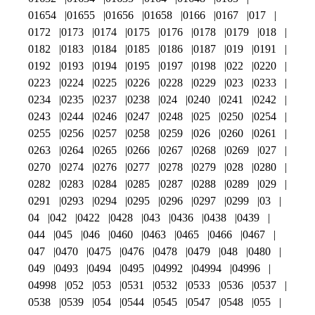
01654
01655
01656
01658
0166
0167
017
0172
0173
0174
0175
0176
0178
0179
018
0182
0183
0184
0185
0186
0187
019
0191
0192
0193
0194
0195
0197
0198
022
0220
0223
0224
0225
0226
0228
0229
023
0233
0234
0235
0237
0238
024
0240
0241
0242
0243
0244
0246
0247
0248
025
0250
0254
0255
0256
0257
0258
0259
026
0260
0261
0263
0264
0265
0266
0267
0268
0269
027
0270
0274
0276
0277
0278
0279
028
0280
0282
0283
0284
0285
0287
0288
0289
029
0291
0293
0294
0295
0296
0297
0299
03
04
042
0422
0428
043
0436
0438
0439
044
045
046
0460
0463
0465
0466
0467
047
0470
0475
0476
0478
0479
048
0480
049
0493
0494
0495
04992
04994
04996
04998
052
053
0531
0532
0533
0536
0537
0538
0539
054
0544
0545
0547
0548
055