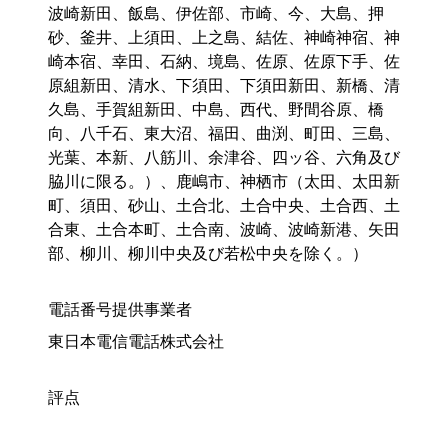
波崎新田、飯島、伊佐部、市崎、今、大島、押
砂、釜井、上須田、上之島、結佐、神崎神宿、神
崎本宿、幸田、石納、境島、佐原、佐原下手、佐
原組新田、清水、下須田、下須田新田、新橋、清
久島、手賀組新田、中島、西代、野間谷原、橋
向、八千石、東大沼、福田、曲渕、町田、三島、
光葉、本新、八筋川、余津谷、四ッ谷、六角及び
脇川に限る。）、鹿嶋市、神栖市（太田、太田新
町、須田、砂山、土合北、土合中央、土合西、土
合東、土合本町、土合南、波崎、波崎新港、矢田
部、柳川、柳川中央及び若松中央を除く。）
電話番号提供事業者
東日本電信電話株式会社
評点