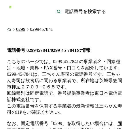
0299
0299457841
電話番号
0299457841/0299-45-7841
の情報
こちらのページでは、
0299-45-7841
の事業者名・回線種
別・地域・業界・FAX番号・口コミを紹介しています。
0299-45-7841
は、
三ちゃん寿司
の電話番号です。
三ちゃ
ん寿司は
飲食店
に関わる事業者
で、所在地は茨城県笠間
市押辺２７０９−２６５
です。
回線種別は
固定電話
で、番号提供事業者は
東日本電信電
話株式会社
です。
この電話番号を保有する事業者の最新情報は
三ちゃん寿
司
のHP
をご確認ください。
なお、固定電話番号「
0299
」を取得したい場合には、
固