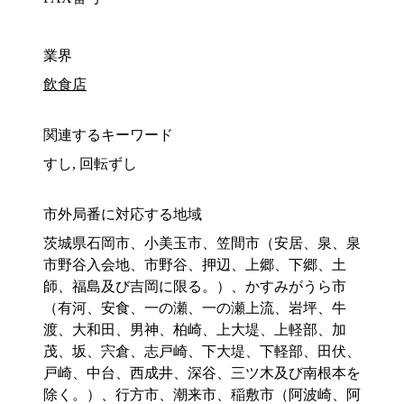
業界
飲食店
関連するキーワード
すし, 回転ずし
市外局番に対応する地域
茨城県石岡市、小美玉市、笠間市（安居、泉、泉
市野谷入会地、市野谷、押辺、上郷、下郷、土
師、福島及び吉岡に限る。）、かすみがうら市
（有河、安食、一の瀬、一の瀬上流、岩坪、牛
渡、大和田、男神、柏崎、上大堤、上軽部、加
茂、坂、宍倉、志戸崎、下大堤、下軽部、田伏、
戸崎、中台、西成井、深谷、三ツ木及び南根本を
除く。）、行方市、潮来市、稲敷市（阿波崎、阿