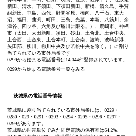
新田、清水、下須田、下須田新田、新橋、清久島、手賀
組新田、中島、西代、野間谷原、橋向、八千石、東大
沼、福田、曲渕、町田、三島、光葉、本新、八筋川、余
津谷、四ッ谷、六角及び脇川に限る。）、鹿嶋市、神栖
市（太田、太田新町、須田、砂山、土合北、土合中央、
土合西、土合東、土合本町、土合南、波崎、波崎新港、
矢田部、柳川、柳川中央及び若松中央を除く。）
に割り
当てられている市外局番です。
0299から始まる電話番号は14,044件登録されています。
0299から始まる電話番号一覧をみる
茨城県の電話番号情報
茨城県に割り当てられている市外局番には、0229・
0280・029・0291・0293・0294・0295・0296・0297・
0299があります。
茨城県の世帯単位でみた固定電話の保有率は64.2%、