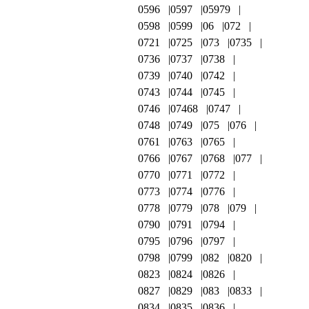
0596
0597
05979
0598
0599
06
072
0721
0725
073
0735
0736
0737
0738
0739
0740
0742
0743
0744
0745
0746
07468
0747
0748
0749
075
076
0761
0763
0765
0766
0767
0768
077
0770
0771
0772
0773
0774
0776
0778
0779
078
079
0790
0791
0794
0795
0796
0797
0798
0799
082
0820
0823
0824
0826
0827
0829
083
0833
0834
0835
0836