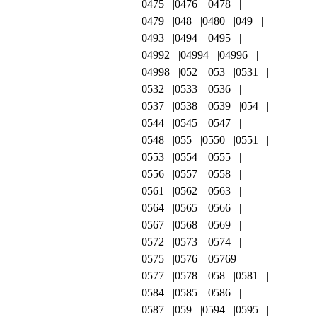
0475
0476
0478
0479
048
0480
049
0493
0494
0495
04992
04994
04996
04998
052
053
0531
0532
0533
0536
0537
0538
0539
054
0544
0545
0547
0548
055
0550
0551
0553
0554
0555
0556
0557
0558
0561
0562
0563
0564
0565
0566
0567
0568
0569
0572
0573
0574
0575
0576
05769
0577
0578
058
0581
0584
0585
0586
0587
059
0594
0595