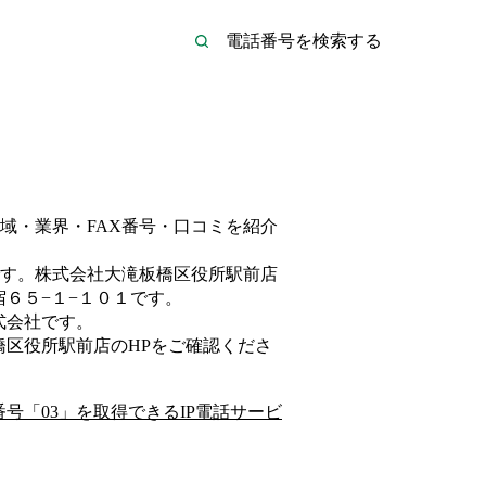
域・業界・FAX番号・口コミを紹介
す。
株式会社大滝板橋区役所駅前店
６５−１−１０１
です。
式会社
です。
橋区役所駅前店
のHP
をご確認くださ
番号「
03
」を取得できるIP電話サービ