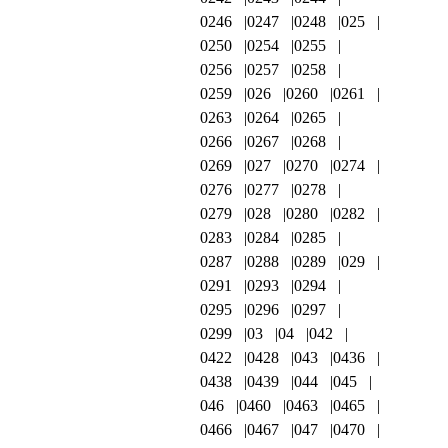
0246
0247
0248
025
0250
0254
0255
0256
0257
0258
0259
026
0260
0261
0263
0264
0265
0266
0267
0268
0269
027
0270
0274
0276
0277
0278
0279
028
0280
0282
0283
0284
0285
0287
0288
0289
029
0291
0293
0294
0295
0296
0297
0299
03
04
042
0422
0428
043
0436
0438
0439
044
045
046
0460
0463
0465
0466
0467
047
0470