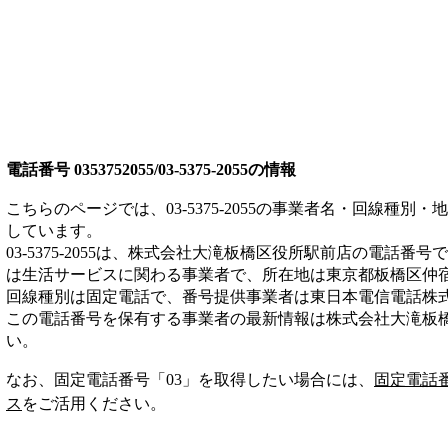
電話番号
0353752055/03-5375-2055
の情報
こちらのページでは、
03-5375-2055
の事業者名・回線種別・地
しています。
03-5375-2055
は、
株式会社大滝板橋区役所駅前店
の電話番号で
は
生活サービス
に関わる事業者
で、所在地は東京都板橋区仲宿
回線種別は
固定電話
で、番号提供事業者は
東日本電信電話株
この電話番号を保有する事業者の最新情報は
株式会社大滝板
い。
なお、固定電話番号「
03
」を取得したい場合には、
固定電話
ス
をご活用ください。