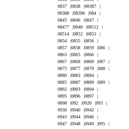
0837
0838
08387
08388
08396
084
0845
0846
0847
08477
0848
08512
08514
0852
0853
0854
0855
0856
0857
0858
0859
086
0863
0865
0866
0867
0868
0869
087
0875
0877
0879
088
0880
0883
0884
0885
0887
0889
089
0892
0893
0894
0895
0896
0897
0898
092
0920
093
0930
0940
0942
0943
0944
0946
0947
0948
0949
095