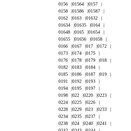
0156
01564
0157
0158
01586
01587
0162
0163
01632
01634
01635
0164
01648
0165
01654
01655
01656
01658
0166
0167
017
0172
0173
0174
0175
0176
0178
0179
018
0182
0183
0184
0185
0186
0187
019
0191
0192
0193
0194
0195
0197
0198
022
0220
0223
0224
0225
0226
0228
0229
023
0233
0234
0235
0237
0238
024
0240
0241
0242
0243
0244