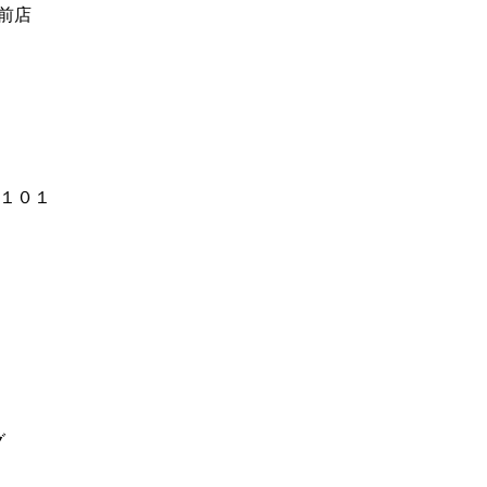
前店
−１０１
グ