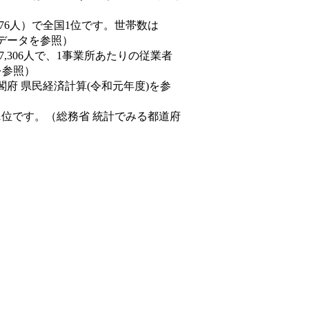
19,376人）で全国1位です。世帯数は
態データを参照）
57,306人で、1事業所あたりの従業者
を参照）
閣府 県民経済計算(令和元年度)を参
1位です。（総務省 統計でみる都道府
。