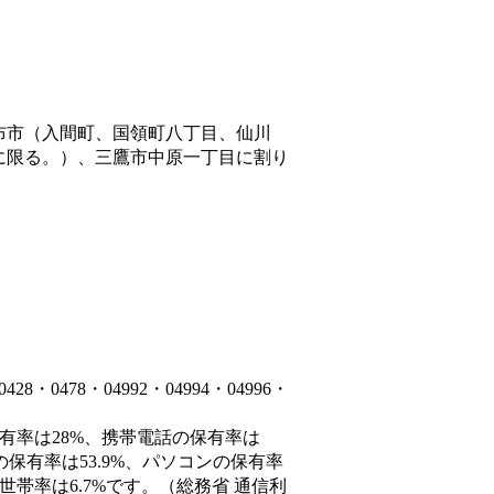
布市（入間町、国領町八丁目、仙川
に限る。）、三鷹市中原一丁目
に割り
0478・04992・04994・04996・
保有率は28%、携帯電話の保有率は
の保有率は53.9%、パソコンの保有率
世帯率は6.7%です。（総務省 通信利