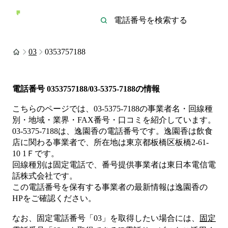
03
0353757188
電話番号
0353757188/03-5375-7188
の情報
こちらのページでは、
03-5375-7188
の事業者名・回線種
別・地域・業界・FAX番号・口コミを紹介しています。
03-5375-7188
は、
逸園香
の電話番号です。
逸園香は
飲食
店
に関わる事業者
で、所在地は東京都板橋区板橋2-61-
10 1Ｆ
です。
回線種別は
固定電話
で、番号提供事業者は
東日本電信電
話株式会社
です。
この電話番号を保有する事業者の最新情報は
逸園香
の
HP
をご確認ください。
なお、固定電話番号「
03
」を取得したい場合には、
固定