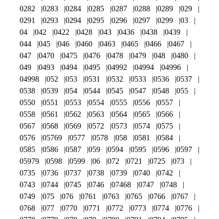
0282
0283
0284
0285
0287
0288
0289
029
0291
0293
0294
0295
0296
0297
0299
03
04
042
0422
0428
043
0436
0438
0439
044
045
046
0460
0463
0465
0466
0467
047
0470
0475
0476
0478
0479
048
0480
049
0493
0494
0495
04992
04994
04996
04998
052
053
0531
0532
0533
0536
0537
0538
0539
054
0544
0545
0547
0548
055
0550
0551
0553
0554
0555
0556
0557
0558
0561
0562
0563
0564
0565
0566
0567
0568
0569
0572
0573
0574
0575
0576
05769
0577
0578
058
0581
0584
0585
0586
0587
059
0594
0595
0596
0597
05979
0598
0599
06
072
0721
0725
073
0735
0736
0737
0738
0739
0740
0742
0743
0744
0745
0746
07468
0747
0748
0749
075
076
0761
0763
0765
0766
0767
0768
077
0770
0771
0772
0773
0774
0776