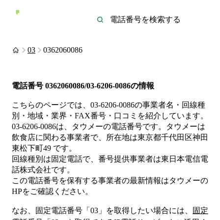
03
0362060086
電話番号
0362060086/03-6206-0086
の情報
こちらのページでは、
03-6206-0086
の事業者名・回線種
別・地域・業界・FAX番号・口コミを紹介しています。
03-6206-0086
は、
タウメー
の電話番号です。
タウメーは
飲食店
に関わる事業者
で、所在地は東京都千代田区神田
東松下町49
です。
回線種別は
固定電話
で、番号提供事業者は
東日本電信電
話株式会社
です。
この電話番号を保有する事業者の最新情報は
タウメー
の
HP
をご確認ください。
なお、固定電話番号「
03
」を取得したい場合には、
固定