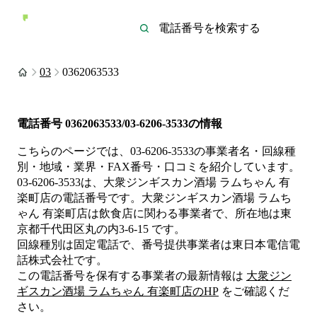
03
0362063533
電話番号
0362063533/03-6206-3533
の情報
こちらのページでは、
03-6206-3533
の事業者名・回線種
別・地域・業界・FAX番号・口コミを紹介しています。
03-6206-3533
は、
大衆ジンギスカン酒場 ラムちゃん 有
楽町店
の電話番号です。
大衆ジンギスカン酒場 ラムち
ゃん 有楽町店は
飲食店
に関わる事業者
で、所在地は東
京都千代田区丸の内3-6-15
です。
回線種別は
固定電話
で、番号提供事業者は
東日本電信電
話株式会社
です。
この電話番号を保有する事業者の最新情報は
大衆ジン
ギスカン酒場 ラムちゃん 有楽町店
のHP
をご確認くだ
さい。