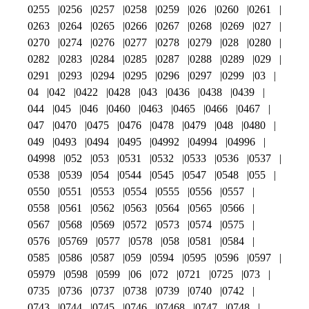
0255
0256
0257
0258
0259
026
0260
0261
0263
0264
0265
0266
0267
0268
0269
027
0270
0274
0276
0277
0278
0279
028
0280
0282
0283
0284
0285
0287
0288
0289
029
0291
0293
0294
0295
0296
0297
0299
03
04
042
0422
0428
043
0436
0438
0439
044
045
046
0460
0463
0465
0466
0467
047
0470
0475
0476
0478
0479
048
0480
049
0493
0494
0495
04992
04994
04996
04998
052
053
0531
0532
0533
0536
0537
0538
0539
054
0544
0545
0547
0548
055
0550
0551
0553
0554
0555
0556
0557
0558
0561
0562
0563
0564
0565
0566
0567
0568
0569
0572
0573
0574
0575
0576
05769
0577
0578
058
0581
0584
0585
0586
0587
059
0594
0595
0596
0597
05979
0598
0599
06
072
0721
0725
073
0735
0736
0737
0738
0739
0740
0742
0743
0744
0745
0746
07468
0747
0748