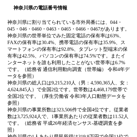
神奈川県の電話番号情報
神奈川県に割り当てられている市外局番には、044・
045・046・0460・0463・0465・0466・0467があります。
神奈川県の世帯単位でみた固定電話の保有率は63%、
FAXの保有率は30.4%、携帯電話の保有率は35.9%、ス
マートフォンの保有率は92.8%、タブレット型端末の保
有率は42.5%、パソコンの保有率は74.5%です。またイ
ンターネットを誰も利用したことがない世帯率は6.7%
です。（総務省 通信利用動向調査（世帯編） 令和4年デ
ータを参照）
神奈川県の総人口は9,215,210人（男：4,590,365人、女：
4,624,845人）で全国2位です。世帯数は4,468,179世帯で
全国2位です。（厚生労働省 令和3年人口動態データを
参照）
神奈川県の事業所数は323,506件で全国4位です。従業者
数は3,725,924人で、1事業所あたりの従業者数は11.52人
です。（総務省 平成26年経済センサス‐基礎調査を参
照）
神奈川県の1人あたり県民所得は319.9万円で全国11位で