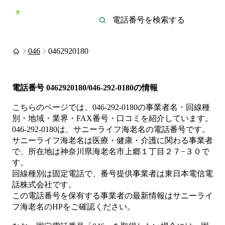
046
0462920180
電話番号
0462920180/046-292-0180
の情報
こちらのページでは、
046-292-0180
の事業者名・回線種
別・地域・業界・FAX番号・口コミを紹介しています。
046-292-0180
は、
サニーライフ海老名
の電話番号です。
サニーライフ海老名は
医療・健康・介護
に関わる事業者
で、所在地は神奈川県海老名市上郷１丁目２７−３０
で
す。
回線種別は
固定電話
で、番号提供事業者は
東日本電信電
話株式会社
です。
この電話番号を保有する事業者の最新情報は
サニーライ
フ海老名
のHP
をご確認ください。