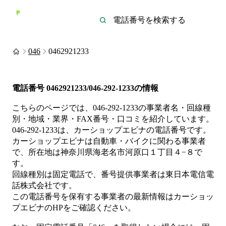
046
0462921233
電話番号
0462921233/046-292-1233
の情報
こちらのページでは、
046-292-1233
の事業者名・回線種
別・地域・業界・FAX番号・口コミを紹介しています。
046-292-1233
は、
カーショップエビナ
の電話番号です。
カーショップエビナは
自動車・バイク
に関わる事業者
で、所在地は神奈川県海老名市河原口１丁目４−８
で
す。
回線種別は
固定電話
で、番号提供事業者は
東日本電信電
話株式会社
です。
この電話番号を保有する事業者の最新情報は
カーショッ
プエビナ
のHP
をご確認ください。