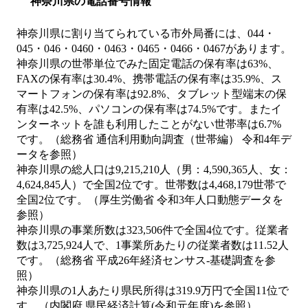
神奈川県の電話番号情報
神奈川県に割り当てられている市外局番には、044・
045・046・0460・0463・0465・0466・0467があります。
神奈川県の世帯単位でみた固定電話の保有率は63%、
FAXの保有率は30.4%、携帯電話の保有率は35.9%、ス
マートフォンの保有率は92.8%、タブレット型端末の保
有率は42.5%、パソコンの保有率は74.5%です。またイ
ンターネットを誰も利用したことがない世帯率は6.7%
です。（総務省 通信利用動向調査（世帯編） 令和4年デ
ータを参照）
神奈川県の総人口は9,215,210人（男：4,590,365人、女：
4,624,845人）で全国2位です。世帯数は4,468,179世帯で
全国2位です。（厚生労働省 令和3年人口動態データを
参照）
神奈川県の事業所数は323,506件で全国4位です。従業者
数は3,725,924人で、1事業所あたりの従業者数は11.52人
です。（総務省 平成26年経済センサス‐基礎調査を参
照）
神奈川県の1人あたり県民所得は319.9万円で全国11位で
す。（内閣府 県民経済計算(令和元年度)を参照）