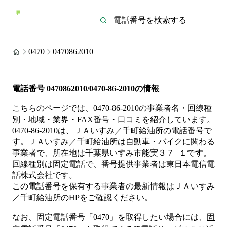
0470
0470862010
電話番号
0470862010/0470-86-2010
の情報
こちらのページでは、
0470-86-2010
の事業者名・回線種
別・地域・業界・FAX番号・口コミを紹介しています。
0470-86-2010
は、
ＪＡいすみ／千町給油所
の電話番号で
す。
ＪＡいすみ／千町給油所は
自動車・バイク
に関わる
事業者
で、所在地は千葉県いすみ市能実３７−１
です。
回線種別は
固定電話
で、番号提供事業者は
東日本電信電
話株式会社
です。
この電話番号を保有する事業者の最新情報は
ＪＡいすみ
／千町給油所
のHP
をご確認ください。
なお、固定電話番号「
0470
」を取得したい場合には、
固