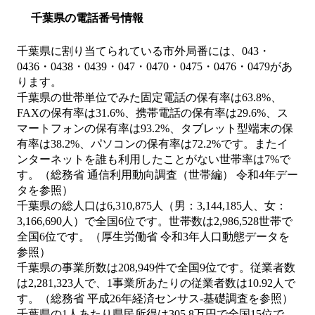
千葉県の電話番号情報
千葉県に割り当てられている市外局番には、043・
0436・0438・0439・047・0470・0475・0476・0479があ
ります。
千葉県の世帯単位でみた固定電話の保有率は63.8%、
FAXの保有率は31.6%、携帯電話の保有率は29.6%、ス
マートフォンの保有率は93.2%、タブレット型端末の保
有率は38.2%、パソコンの保有率は72.2%です。またイ
ンターネットを誰も利用したことがない世帯率は7%で
す。（総務省 通信利用動向調査（世帯編） 令和4年デー
タを参照）
千葉県の総人口は6,310,875人（男：3,144,185人、女：
3,166,690人）で全国6位です。世帯数は2,986,528世帯で
全国6位です。（厚生労働省 令和3年人口動態データを
参照）
千葉県の事業所数は208,949件で全国9位です。従業者数
は2,281,323人で、1事業所あたりの従業者数は10.92人で
す。（総務省 平成26年経済センサス‐基礎調査を参照）
千葉県の1人あたり県民所得は305.8万円で全国15位で