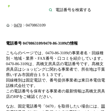
0470
0470863109
電話番号
0470863109/0470-86-3109
の情報
こちらのページでは、
0470-86-3109
の事業者名・回線種
別・地域・業界・FAX番号・口コミを紹介しています。
0470-86-3109
は、
髙橋文房具店
の電話番号です。
髙橋文
房具店は
ショッピング
に関わる事業者
で、所在地は千葉
県いすみ市国府台１５１３
です。
回線種別は
固定電話
で、番号提供事業者は
東日本電信電
話株式会社
です。
この電話番号を保有する事業者の最新情報は
髙橋文房具
店
のHP
をご確認ください。
なお、固定電話番号「
0470
」を取得したい場合には、
固